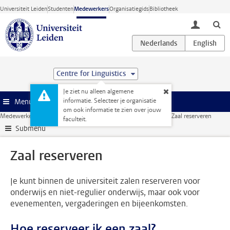
Ga direct naar de inhoud
Universiteit Leiden
Studenten
Medewerkers
Organisatiegids
Bibliotheek
toggle lo
Centre for Linguistics
Je ziet nu alleen algemene
informatie. Selecteer je organisatie
Menu
om ook informatie te zien over jouw
Medewerkerswebsite
Faciliteiten
Gebouwen
Zaal reserveren
Zaal reserveren
faculteit.
Submenu
Zaal reserveren
Je kunt binnen de universiteit zalen reserveren voor
onderwijs en niet-regulier onderwijs, maar ook voor
evenementen, vergaderingen en bijeenkomsten.
Hoe reserveer ik een zaal?