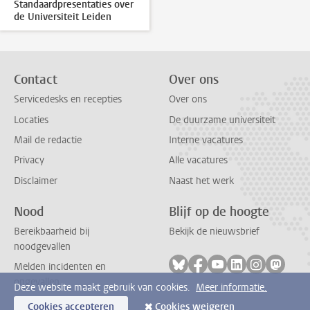
Standaardpresentaties over
de Universiteit Leiden
Contact
Over ons
Servicedesks en recepties
Over ons
Locaties
De duurzame universiteit
Mail de redactie
Interne vacatures
Privacy
Alle vacatures
Disclaimer
Naast het werk
Nood
Blijf op de hoogte
Bereikbaarheid bij
Bekijk de nieuwsbrief
noodgevallen
Volg ons op bluesky
Volg ons op facebook
Volg ons op youtub
Volg ons op li
Volg ons o
Volg 
Melden incidenten en
ongevallen
Deze website maakt gebruik van cookies.
Meer informatie.
Cookies accepteren
Cookies weigeren