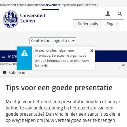
Ga direct naar de inhoud
Universiteit Leiden
Studenten
Medewerkers
Organisatiegids
Bibliotheek
toggle lo
Centre for Linguistics
Je ziet nu alleen algemene
informatie. Selecteer je organisatie
Menu
om ook informatie te zien over jouw
Medewerkerswebsite
...
Tips voor een goede presentatie
too
faculteit.
Submenu
Tips voor een goede presentatie
Moet je voor het eerst een presentatie houden of heb je
behoefte aan ondersteuning bij het opzetten van een
goede presentatie? Dan vind je hier een aantal tips die je
op weg helpen om jouw verhaal goed over te brengen.