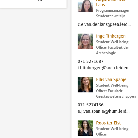
Lans
Programmamanager
Studentenwelzijn
c.e.van.der.lans@sea.leidenuniv.nl
Inge Tinbergen
Student Well-being
Officer Faculteit der
Archeologie
071 5271687
i.l.tinbergen@arch.leidenuniv.nl
Ellis van Spanje
Student Well-being
Officer Faculteit
Geesteswetenschappen
071 5274136
e.j.van.spanje@hum.leidenuniv.nl
Roos ter Elst
Student Well-being
Officer