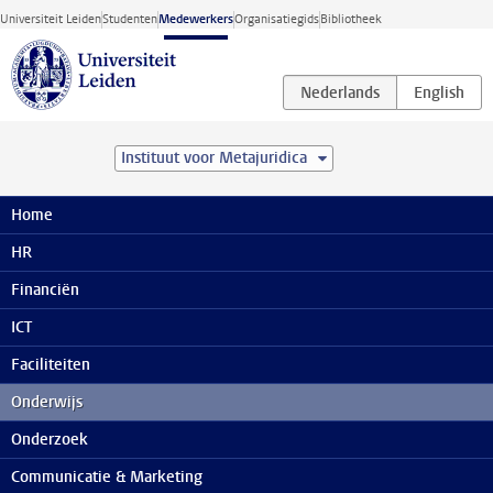
Ga direct naar de inhoud
Universiteit Leiden
Studenten
Medewerkers
Organisatiegids
Bibliotheek
Instituut voor Metajuridica
Medewerkerswebsite
Onderwijs
Studentenwelzijn
Home
Onderwijs
HR
ICT in het onderwijs
Financiën
Blended learning
Blended learning
ICT
AI in het onderwijs
Faciliteiten
Digitale tools
Onderwijs
Zoom
Onderzoek
Microsoft Teams
Communicatie & Marketing
Kaltura Capture