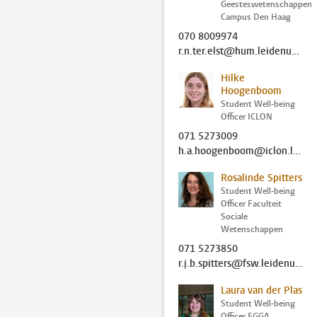
Geesteswetenschappen
Campus Den Haag
070 8009974
r.n.ter.elst@hum.leidenuniv.nl
Hilke
Hoogenboom
Student Well-being
Officer ICLON
071 5273009
h.a.hoogenboom@iclon.leidenuniv.nl
Rosalinde Spitters
Student Well-being
Officer Faculteit
Sociale
Wetenschappen
071 5273850
r.j.b.spitters@fsw.leidenuniv.nl
Laura van der Plas
Student Well-being
Officer FGGA