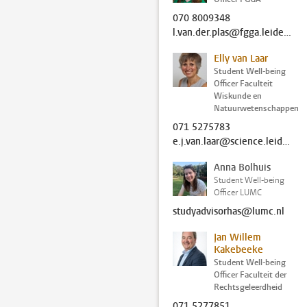
070 8009348
l.van.der.plas@fgga.leidenuniv.nl
Elly van Laar
Student Well-being
Officer Faculteit
Wiskunde en
Natuurwetenschappen
071 5275783
e.j.van.laar@science.leidenuniv.nl
Anna Bolhuis
Student Well-being
Officer LUMC
studyadvisorhas@lumc.nl
Jan Willem
Kakebeeke
Student Well-being
Officer Faculteit der
Rechtsgeleerdheid
071 5277851