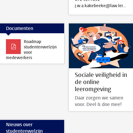
j.w.a.kakebeeke@law.leidenuniv.nl
Documenten
Roadmap
studentenwelzijn
voor
medewerkers
Sociale veiligheid in
de online
leeromgeving
Daar zorgen we samen
voor. Deel & doe mee!
Nieuws over
studentenwelzijn