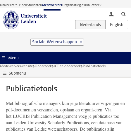
Ga direct naar de inhoud
Universiteit Leiden
Studenten
Medewerkers
Organisatiegids
Bibliotheek
toggle lo
Sociale Wetenschappen
Menu
Medewerkerswebsite
Onderzoek
ICT en onderzoek
Publicatietools
Submenu
Publicatietools
Met bibliografische managers kun je je literatuurverwijzingen en
pdf-documenten verzamelen, opslaan en organiseren. Via
het LUCRIS Publication Management voeg je publicaties toe
aan Leiden University Scholarly Publications, een database van
publicaties van Leidse wetenschappers. De publicaties zijn