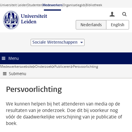
Ga direct naar de inhoud
Universiteit Leiden
Studenten
Medewerkers
Organisatiegids
Bibliotheek
toggle lo
Sociale Wetenschappen
Menu
Medewerkerswebsite
Onderzoek
Publiceren
Persvoorlichting
Submenu
Persvoorlichting
We kunnen helpen bij het attenderen van media op de
resultaten van je onderzoek. Doe dit bij voorkeur nog
vóór de daadwerkelijke verschijning van je publicatie of
boek.