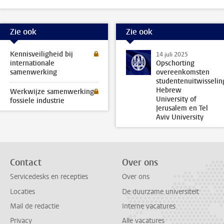
Zie ook
Zie ook
Kennisveiligheid bij
14 juli 2025
internationale
Opschorting
samenwerking
overeenkomsten
studentenuitwisselin
Hebrew
Werkwijze samenwerking
University of
fossiele industrie
Jerusalem en Tel
Aviv University
Contact
Over ons
Servicedesks en recepties
Over ons
Locaties
De duurzame universiteit
Mail de redactie
Interne vacatures
Privacy
Alle vacatures