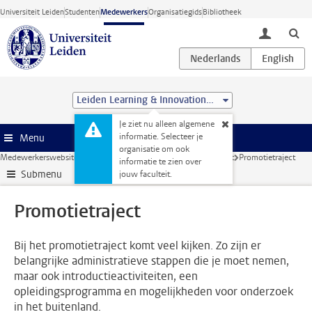
Ga direct naar de inhoud
Universiteit Leiden
Studenten
Medewerkers
Organisatiegids
Bibliotheek
toggle lo
Leiden Learning & Innovation Centre
Je ziet nu alleen algemene
informatie. Selecteer je
Menu
organisatie om ook
Medewerkerswebsite
Onderzoek
Promoveren
Promotietraject
Promotietraject
informatie te zien over
Submenu
jouw faculteit.
Promotietraject
Bij het promotietraject komt veel kijken. Zo zijn er
belangrijke administratieve stappen die je moet nemen,
maar ook introductieactiviteiten, een
opleidingsprogramma en mogelijkheden voor onderzoek
in het buitenland.