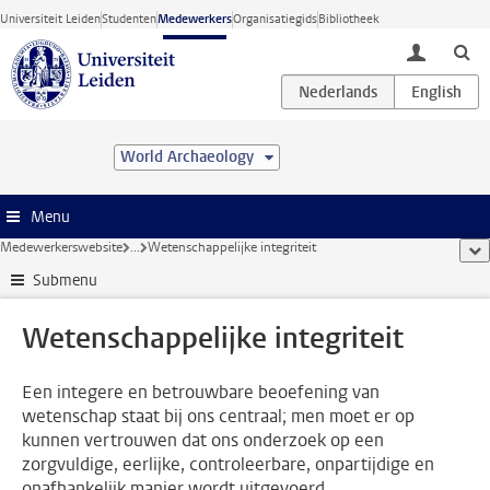
Ga direct naar de inhoud
Universiteit Leiden
Studenten
Medewerkers
Organisatiegids
Bibliotheek
toggle lo
World Archaeology
Menu
Medewerkerswebsite
...
Wetenschappelijke integriteit
too
Submenu
Wetenschappelijke integriteit
Een integere en betrouwbare beoefening van
wetenschap staat bij ons centraal; men moet er op
kunnen vertrouwen dat ons onderzoek op een
zorgvuldige, eerlijke, controleerbare, onpartijdige en
onafhankelijk manier wordt uitgevoerd.