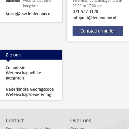
wetenschappelijke
Bereikbaar op werkdagen tussen
integriteit
09:00 en 17:00 uur
071-527 3128
kraaij@fsw.leidenuniv.nl
infopunt@leidenuniv.nl
Contactformulier
Zie ook
Commissie
Wetenschappelijke
Integriteit
Nederlandse Gedragscode
Wetenschapsbeoefening
Contact
Over ons
Servicedesks en recepties
Over ons