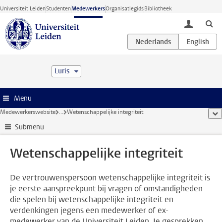
Ga direct naar de inhoud
Universiteit Leiden
Studenten
Medewerkers
Organisatiegids
Bibliotheek
toggle lo
Luris
Menu
Medewerkerswebsite
...
Wetenschappelijke integriteit
too
Submenu
Wetenschappelijke integriteit
De vertrouwenspersoon wetenschappelijke integriteit is
je eerste aanspreekpunt bij vragen of omstandigheden
die spelen bij wetenschappelijke integriteit en
verdenkingen jegens een medewerker of ex-
medewerker van de Universiteit Leiden. Je gesprekken