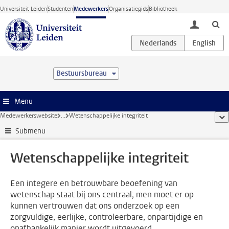
Ga direct naar de inhoud
Universiteit Leiden
Studenten
Medewerkers
Organisatiegids
Bibliotheek
toggle lo
Bestuursbureau
Menu
Medewerkerswebsite
...
Wetenschappelijke integriteit
too
Submenu
Wetenschappelijke integriteit
Een integere en betrouwbare beoefening van
wetenschap staat bij ons centraal; men moet er op
kunnen vertrouwen dat ons onderzoek op een
zorgvuldige, eerlijke, controleerbare, onpartijdige en
onafhankelijk manier wordt uitgevoerd.