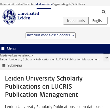
Ga direct naar de inhoud
Universiteit Leiden
Studenten
Medewerkers
Organisatiegids
Bibliotheek
Instituut voor Geschiedenis
Menu
Medewerkerswebsite
...
too
Leiden University Scholarly Publications en LUCRIS Publication Management
Submenu
Leiden University Scholarly
Publications en LUCRIS
Publication Management
Leiden University Scholarly Publications is een database