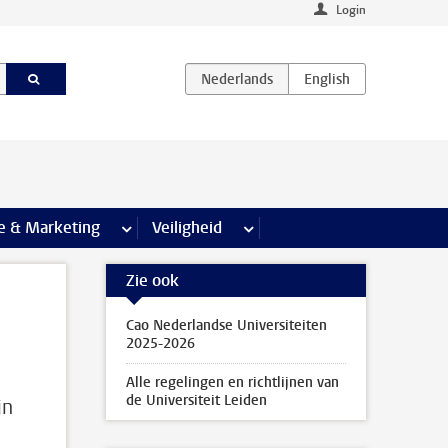
Login
agina’s
e & Marketing
meer Communicatie & Marketing pagina’s
Veiligheid
meer Veiligheid pagina’s
Zie ook
Cao Nederlandse Universiteiten
2025-2026
Alle regelingen en richtlijnen van
de Universiteit Leiden
jn