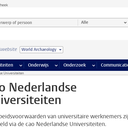
theek
werp of persoon en selecteer categorie
Alle
swebsite
World Archaeology
na’s
 pagina’s
iteiten
meer Faciliteiten pagina’s
Onderwijs
meer Onderwijs pagina’s
Onderzoek
meer Onderzoek p
Communicati
e Universiteiten
o Nederlandse
iversiteiten
beidsvoorwaarden van universitaire werknemers zi
eld via de cao Nederlandse Universiteiten.