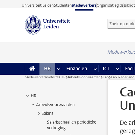
Ga direct naar de inhoud
Universiteit Leiden
Studenten
Medewerkers
Organisatiegids
Biblio
Zoek op onder
Zoekterm
Medewerker
HR
meer HR pagina’s
Financiën
meer Financiën pagi
ICT
meer ICT
Facil
Medewerkerswebsite
HR
Arbeidsvoorwaarden
Cao
Cao Nederlands
Ca
HR
Un
Arbeidsvoorwaarden
Salaris
De ar
Salarisschaal en periodieke
verhoging
gereg