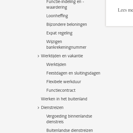
Functie-indeling en -
waardering
Lees me
Loonheffing
Bijzondere beloningen
Expat regeling
Wijzigen
bankrekeningnummer
Werktijden en vakantie
Werktijden
Feestdagen en sluitingsdagen
Flexibele werkduur
Functiecontract
Werken in het buitenland
Dienstreizen
Vergoeding binnenlandse
dienstreis
Buitenlandse dienstreizen