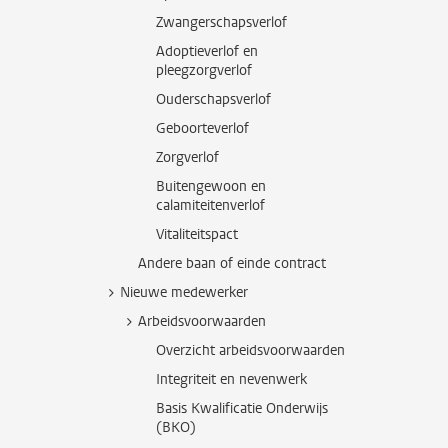
Zwangerschapsverlof
Adoptieverlof en
pleegzorgverlof
Ouderschapsverlof
Geboorteverlof
Zorgverlof
Buitengewoon en
calamiteitenverlof
Vitaliteitspact
Andere baan of einde contract
Nieuwe medewerker
Arbeidsvoorwaarden
Overzicht arbeidsvoorwaarden
Integriteit en nevenwerk
Basis Kwalificatie Onderwijs
(BKO)