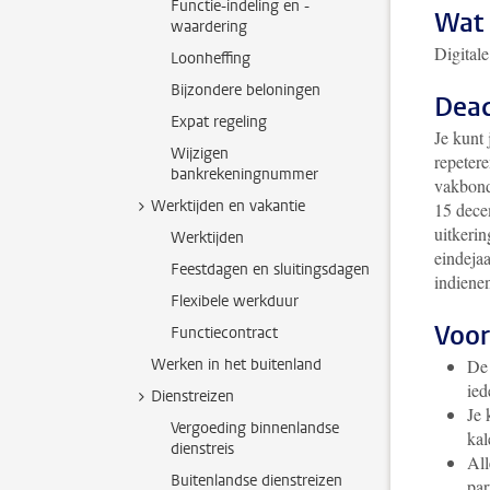
Functie-indeling en -
Wat 
waardering
Digital
Loonheffing
Bijzondere beloningen
Dead
Expat regeling
Je kunt 
Wijzigen
repetere
bankrekeningnummer
vakbond
Werktijden en vakantie
15 dece
uitkerin
Werktijden
eindejaa
Feestdagen en sluitingsdagen
indiene
Flexibele werkduur
Voo
Functiecontract
Werken in het buitenland
De 
ied
Dienstreizen
Je 
Vergoeding binnenlandse
kal
dienstreis
All
Buitenlandse dienstreizen
par