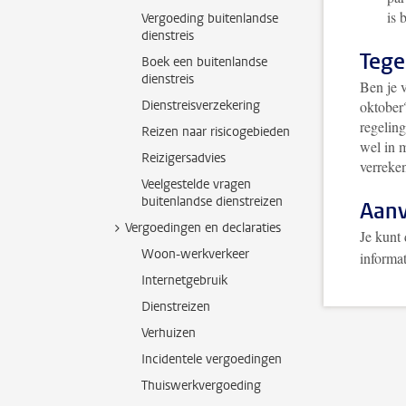
is 
Vergoeding buitenlandse
dienstreis
Tege
Boek een buitenlandse
dienstreis
Ben je 
Dienstreisverzekering
oktober
regelin
Reizen naar risicogebieden
wel in 
Reizigersadvies
verreke
Veelgestelde vragen
buitenlandse dienstreizen
Aan
Vergoedingen en declaraties
Je kunt
Woon-werkverkeer
informat
Internetgebruik
Dienstreizen
Verhuizen
Incidentele vergoedingen
Thuiswerkvergoeding