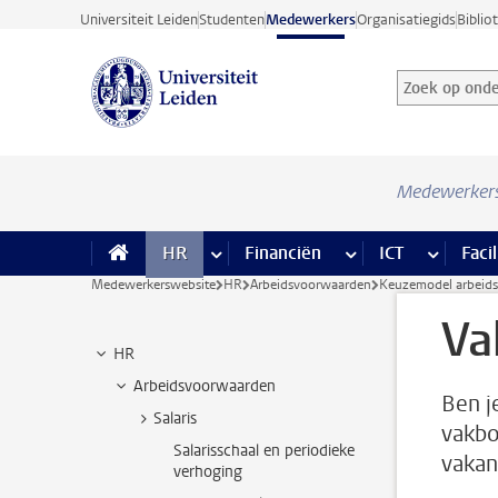
Ga direct naar de inhoud
Universiteit Leiden
Studenten
Medewerkers
Organisatiegids
Biblio
Zoek op onder
Zoekterm
Medewerker
HR
meer HR pagina’s
Financiën
meer Financiën pagi
ICT
meer ICT
Facil
Medewerkerswebsite
HR
Arbeidsvoorwaarden
Keuzemodel arbeid
Va
HR
Arbeidsvoorwaarden
Ben j
Salaris
vakbo
Salarisschaal en periodieke
vakan
verhoging