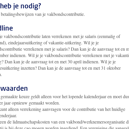
heb je nodig?
e betalingsbewijzen van je vakbondscontributie.
line
je vakbondscontributie laten verrekenen met je salaris (eenmalig of
nd), eindejaarsuitkering of vakantie-uitkering. Wil je je
scontributie verrekenen met je salaris? Dan kan je de aanvraag tot en 
mber indienen. Wil je je vakbondscontributie verrekenen met je vakanti
g? Dan kan je de aanvraag tot en met 30 april indienen. Wil je je
rsuitkering inzetten? Dan kan je de aanvraag tot en met 31 oktober
n.
rwaarden
gemaakte keuze geldt alleen voor het lopende kalenderjaar en moet du
er jaar opnieuw gemaakt worden.
kunt alleen verrekening aanvragen voor de contributie van het huidige
enderjaar.
een de lidmaatschapskosten van een vakbond/werknemersorganisatie d
tij is bij deze cao mogen worden ingediend. Een vereniging die aanges