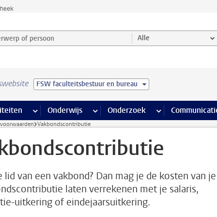
theek
werp of persoon en selecteer categorie
Alle
swebsite
FSW faculteitsbestuur en bureau
na’s
 pagina’s
iteiten
meer Faciliteiten pagina’s
Onderwijs
meer Onderwijs pagina’s
Onderzoek
meer Onderzoek p
Communicati
svoorwaarden
Vakbondscontributie
kbondscontributie
e lid van een vakbond? Dan mag je de kosten van je
ndscontributie laten verrekenen met je salaris,
tie-uitkering of eindejaarsuitkering.