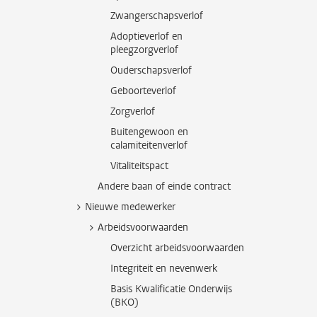
Zwangerschapsverlof
Adoptieverlof en
pleegzorgverlof
Ouderschapsverlof
Geboorteverlof
Zorgverlof
Buitengewoon en
calamiteitenverlof
Vitaliteitspact
Andere baan of einde contract
Nieuwe medewerker
Arbeidsvoorwaarden
Overzicht arbeidsvoorwaarden
Integriteit en nevenwerk
Basis Kwalificatie Onderwijs
(BKO)