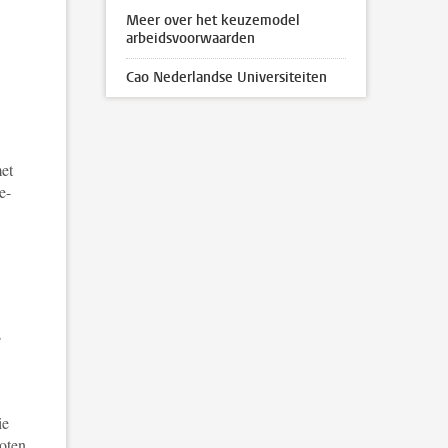
Meer over het keuzemodel
arbeidsvoorwaarden
Cao Nederlandse Universiteiten
met
e-
s
ie
loten