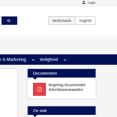
Login
agina’s
e & Marketing
meer Communicatie & Marketing pagina’s
Veiligheid
meer Veiligheid pagina’s
Documenten
Regeling Keuzemodel
Arbeidsvoorwaarden
Zie ook