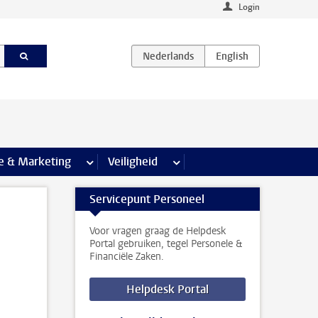
Login
agina’s
e & Marketing
meer Communicatie & Marketing pagina’s
Veiligheid
meer Veiligheid pagina’s
Servicepunt Personeel
Voor vragen graag de Helpdesk
Portal gebruiken, tegel Personele &
Financiële Zaken.
Helpdesk Portal