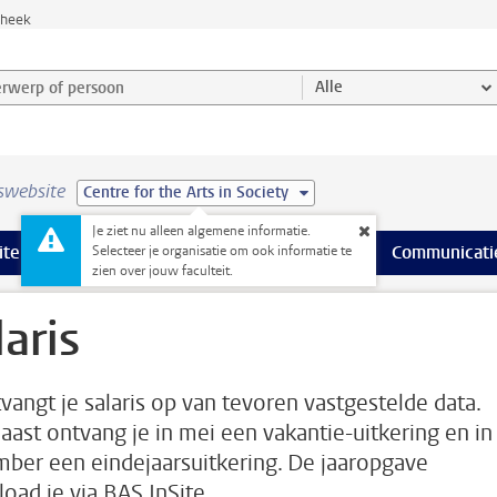
theek
werp of persoon en selecteer categorie
Alle
swebsite
Centre for the Arts in Society
Je ziet nu alleen algemene informatie.
na’s
 pagina’s
iteiten
meer Faciliteiten pagina’s
Onderwijs
meer Onderwijs pagina’s
Onderzoek
meer Onderzoek p
Communicati
Selecteer je organisatie om ook informatie te
zien over jouw faculteit.
laris
tvangt je salaris op van tevoren vastgestelde data.
aast ontvang je in mei een vakantie-uitkering en in
ber een eindejaarsuitkering. De jaaropgave
oad je via BAS InSite.