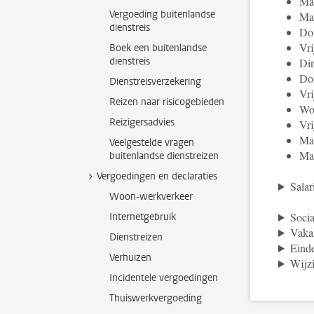
Maa
Vergoeding buitenlandse
Ma
dienstreis
Don
Vri
Boek een buitenlandse
dienstreis
Din
Don
Dienstreisverzekering
Vri
Reizen naar risicogebieden
Wo
Reizigersadvies
Vri
Ma
Veelgestelde vragen
Ma
buitenlandse dienstreizen
Vergoedingen en declaraties
Salar
Woon-werkverkeer
Soci
Internetgebruik
Vakan
Dienstreizen
Einde
Verhuizen
Wijz
Incidentele vergoedingen
Thuiswerkvergoeding