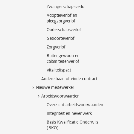
Zwangerschapsverlof
Adoptieverlof en
pleegzorgverlof
Ouderschapsverlof
Geboorteverlof
Zorgverlof
Buitengewoon en
calamiteitenverlof
Vitaliteitspact
Andere baan of einde contract
Nieuwe medewerker
Arbeidsvoorwaarden
Overzicht arbeidsvoorwaarden
Integriteit en nevenwerk
Basis Kwalificatie Onderwijs
(BKO)