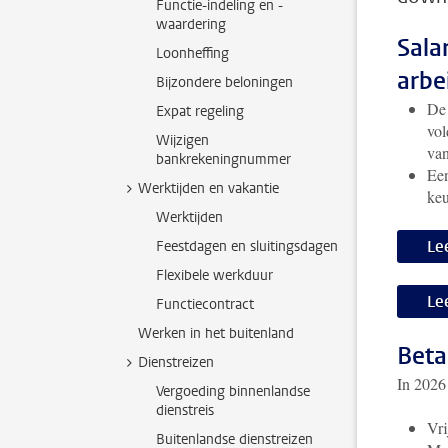
Functie-indeling en -
waardering
Sala
Loonheffing
arbe
Bijzondere beloningen
De 
Expat regeling
vol
Wijzigen
van
bankrekeningnummer
Een
Werktijden en vakantie
ke
Werktijden
Le
Feestdagen en sluitingsdagen
Flexibele werkduur
Le
Functiecontract
Werken in het buitenland
Beta
Dienstreizen
In 2026 
Vergoeding binnenlandse
dienstreis
Vri
Buitenlandse dienstreizen