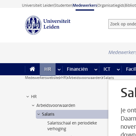
Ga direct naar de inhoud
Universiteit Leiden
Studenten
Medewerkers
Organisatiegids
Biblio
Zoek op onder
Zoekterm
Medewerker
HR
meer HR pagina’s
Financiën
meer Financiën pagi
ICT
meer ICT
Facil
Medewerkerswebsite
HR
Arbeidsvoorwaarden
Salaris
Sa
HR
Arbeidsvoorwaarden
Je on
Salaris
Daarn
Salarisschaal en periodieke
novem
verhoging
downl