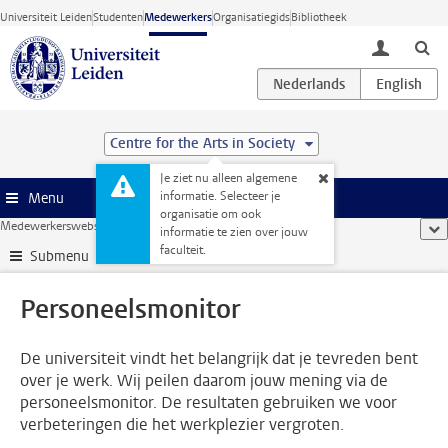
Ga direct naar de inhoud
Universiteit Leiden
Studenten
Medewerkers
Organisatiegids
Bibliotheek
toggle lo
Centre for the Arts in Society
Je ziet nu alleen algemene
informatie. Selecteer je
Menu
organisatie om ook
Medewerkerswebsite
...
Personeelsmonitor
too
informatie te zien over jouw
faculteit.
Submenu
Personeelsmonitor
De universiteit vindt het belangrijk dat je tevreden bent
over je werk. Wij peilen daarom jouw mening via de
personeelsmonitor. De resultaten gebruiken we voor
verbeteringen die het werkplezier vergroten.