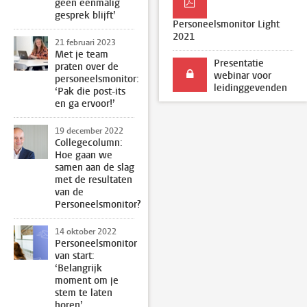
geen eenmalig
gesprek blijft’
Personeelsmonitor Light
2021
21 februari 2023
Met je team
Presentatie
praten over de
webinar voor
personeelsmonitor:
leidinggevenden
‘Pak die post-its
en ga ervoor!’
19 december 2022
Collegecolumn:
Hoe gaan we
samen aan de slag
met de resultaten
van de
Personeelsmonitor?
14 oktober 2022
Personeelsmonitor
van start:
‘Belangrijk
moment om je
stem te laten
horen’