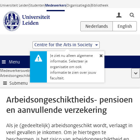
Ga direct naar de inhoud
Universiteit Leiden
Studenten
Medewerkers
Organisatiegids
Bibliotheek
toggle lo
Centre for the Arts in Society
Je ziet nu alleen algemene
informatie. Selecteer je
Menu
organisatie om ook
Medewerkerswebsite
...
informatie te zien over jouw
too
Arbeidsongeschiktheids- pensioen en aanvullende verzekering
faculteit.
Submenu
Arbeidsongeschiktheids- pensioen
en aanvullende verzekering
Als je (gedeeltelijk) arbeidsongeschikt wordt, verlaagt in
veel gevallen je inkomen. Om je hiertegen te
beschermen, is het risico van arbeidsongeschiktheid en