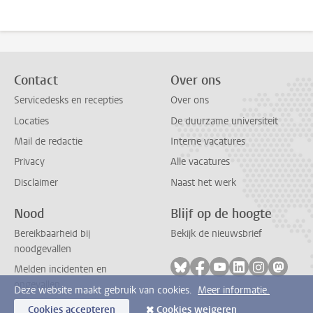
Contact
Over ons
Servicedesks en recepties
Over ons
Locaties
De duurzame universiteit
Mail de redactie
Interne vacatures
Privacy
Alle vacatures
Disclaimer
Naast het werk
Nood
Blijf op de hoogte
Bereikbaarheid bij
Bekijk de nieuwsbrief
noodgevallen
Volg ons op bluesky
Volg ons op facebook
Volg ons op youtub
Volg ons op li
Volg ons o
Volg 
Melden incidenten en
ongevallen
Deze website maakt gebruik van cookies.
Meer informatie.
Cookies accepteren
Cookies weigeren