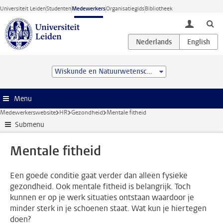
Ga direct naar de inhoud
Universiteit Leiden
Studenten
Medewerkers
Organisatiegids
Bibliotheek
toggle lo
Wiskunde en Natuurwetenschappen
Menu
Medewerkerswebsite
HR
Gezondheid
Mentale fitheid
Submenu
Mentale fitheid
Een goede conditie gaat verder dan alleen fysieke
gezondheid. Ook mentale fitheid is belangrijk. Toch
kunnen er op je werk situaties ontstaan waardoor je
minder sterk in je schoenen staat. Wat kun je hiertegen
doen?