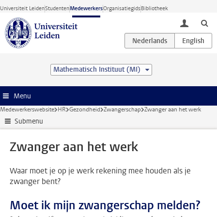
Ga direct naar de inhoud
Universiteit Leiden
Studenten
Medewerkers
Organisatiegids
Bibliotheek
toggle lo
Mathematisch Instituut (MI)
Menu
Medewerkerswebsite
HR
Gezondheid
Zwangerschap
Zwanger aan het werk
Submenu
Zwanger aan het werk
Waar moet je op je werk rekening mee houden als je
zwanger bent?
Moet ik mijn zwangerschap melden?