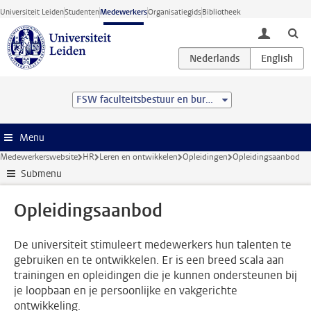
Ga direct naar de inhoud
Universiteit Leiden
Studenten
Medewerkers
Organisatiegids
Bibliotheek
toggle lo
FSW faculteitsbestuur en bureau
Menu
Medewerkerswebsite
HR
Leren en ontwikkelen
Opleidingen
Opleidingsaanbod
Submenu
Opleidingsaanbod
De universiteit stimuleert medewerkers hun talenten te
gebruiken en te ontwikkelen. Er is een breed scala aan
trainingen en opleidingen die je kunnen ondersteunen bij
je loopbaan en je persoonlijke en vakgerichte
ontwikkeling.