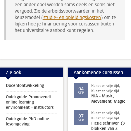
een ander doel worden soms deels en soms niet
vergoed. Zie de arbeidsvoorwaarden in het
keuzemodel (
studie- en opleidingskosten
) om te
kijken hoe je financiering voor cursussen buiten
het universitaire aanbod kunt regelen.
Zie ook
Aankomende cursussen
Docentontwikkeling
Kunst en vrije tijd,
04
Kunst en vrije tijd
SEP.
NIA - Music,
Quickguide Promovendi
Movement, Magic
online learning
environment – instructors
Kunst en vrije tijd,
07
Kunst en vrije tijd
Quickguide PhD online
SEP.
Fictie schrijven (3
lesomgeving
blokken van 2