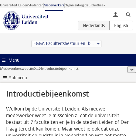
Ga direct naar de inhoud
Universiteit Leiden
Studenten
Medewerkers
Organisatiegids
Bibliotheek
toggle lo
FGGA Faculteitsbestuur en -bureau
Menu
Medewerkerswebsite
...
Introductiebijeenkomst
too
Submenu
Introductiebijeenkomst
Welkom bij de Universiteit Leiden. Als nieuwe
medewerker weet je misschien al dat de universiteit
bestaat uit 7 faculteiten en je in de steden Leiden of Den
Haag terecht kan komen. Maar weet je ook dat onze
universiteit de oudste is in Nederland en wat het motto