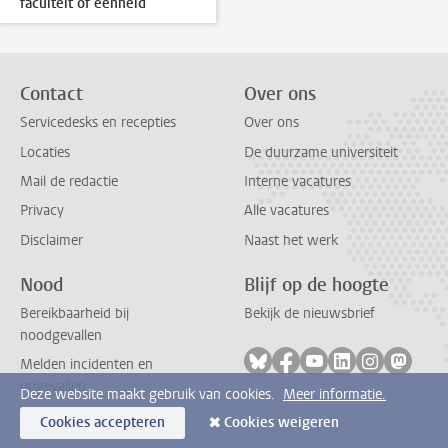
faculteit of eenheid
Contact
Over ons
Servicedesks en recepties
Over ons
Locaties
De duurzame universiteit
Mail de redactie
Interne vacatures
Privacy
Alle vacatures
Disclaimer
Naast het werk
Nood
Blijf op de hoogte
Bereikbaarheid bij
Bekijk de nieuwsbrief
noodgevallen
Volg ons op bluesky
Volg ons op facebook
Volg ons op youtub
Volg ons op li
Volg ons o
Volg 
Melden incidenten en
ongevallen
Deze website maakt gebruik van cookies.
Meer informatie.
Cookies accepteren
Cookies weigeren