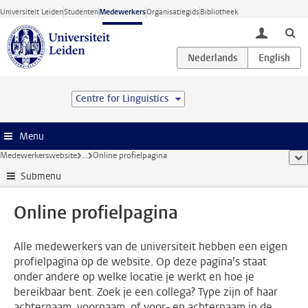
Ga direct naar de inhoud
Universiteit Leiden
Studenten
Medewerkers
Organisatiegids
Bibliotheek
toggle lo
Centre for Linguistics
Menu
Medewerkerswebsite
...
Online profielpagina
too
Submenu
Online profielpagina
Alle medewerkers van de universiteit hebben een eigen
profielpagina op de website. Op deze pagina’s staat
onder andere op welke locatie je werkt en hoe je
bereikbaar bent. Zoek je een collega? Type zijn of haar
achternaam, voornaam, of voor- en achternaam in de