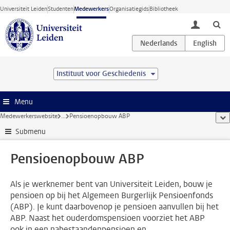
Ga direct naar de inhoud
Universiteit Leiden
Studenten
Medewerkers
Organisatiegids
Bibliotheek
toggle lo
Instituut voor Geschiedenis
Menu
Medewerkerswebsite
...
Pensioenopbouw ABP
too
Submenu
Pensioenopbouw ABP
Als je werknemer bent van Universiteit Leiden, bouw je
pensioen op bij het Algemeen Burgerlijk Pensioenfonds
(ABP). Je kunt daarbovenop je pensioen aanvullen bij het
ABP. Naast het ouderdomspensioen voorziet het ABP
ook in een nabestaandenpensioen en