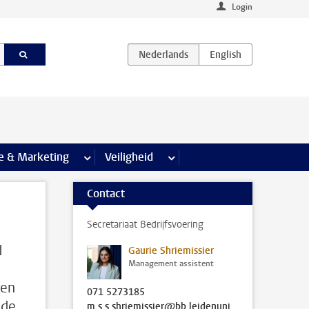
Login
agina’s
e & Marketing
meer Communicatie & Marketing pagina’s
Veiligheid
meer Veiligheid pagina’s
Contact
Secretariaat Bedrijfsvoering
d
Gaurie Shriemissier
Management assistent
ten
071 5273185
 de
m.s.s.shriemissier@bb.leidenuniv.nl