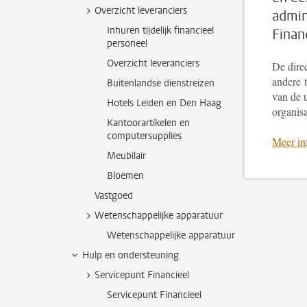
Overzicht leveranciers
admin
Inhuren tijdelijk financieel
Finan
personeel
Overzicht leveranciers
De direc
andere 
Buitenlandse dienstreizen
van de u
Hotels Leiden en Den Haag
organisa
Kantoorartikelen en
computersupplies
Meer inf
Meubilair
Bloemen
Vastgoed
Wetenschappelijke apparatuur
Wetenschappelijke apparatuur
Hulp en ondersteuning
Servicepunt Financieel
Servicepunt Financieel