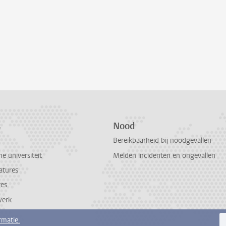
s
Nood
Bereikbaarheid bij noodgevallen
 universiteit
Melden incidenten en ongevallen
atures
res
werk
rmatie.