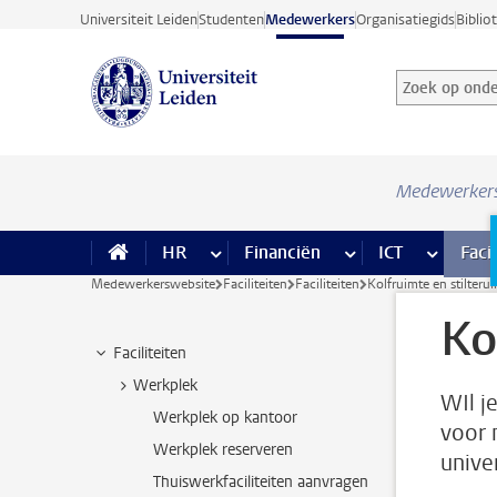
Ga direct naar de inhoud
Universiteit Leiden
Studenten
Medewerkers
Organisatiegids
Biblio
Zoek op onder
Zoekterm
Medewerker
HR
meer HR pagina’s
Financiën
meer Financiën pagi
ICT
meer ICT
Facil
Medewerkerswebsite
Faciliteiten
Faciliteiten
Kolfruimte en stilteru
Ko
Faciliteiten
Werkplek
WIl j
Werkplek op kantoor
voor 
Werkplek reserveren
univer
Thuiswerkfaciliteiten aanvragen