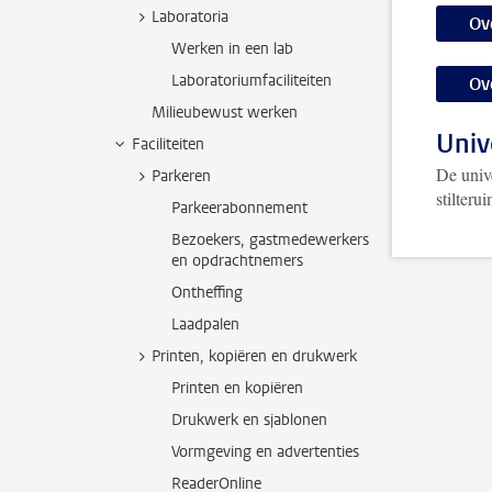
Laboratoria
Ov
Werken in een lab
Laboratoriumfaciliteiten
Ov
Milieubewust werken
Univ
Faciliteiten
De unive
Parkeren
stilter
Parkeerabonnement
Bezoekers, gastmedewerkers
en opdrachtnemers
Ontheffing
Laadpalen
Printen, kopiëren en drukwerk
Printen en kopiëren
Drukwerk en sjablonen
Vormgeving en advertenties
ReaderOnline