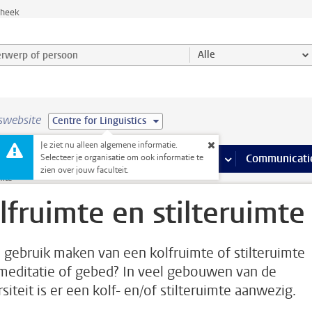
theek
werp of persoon en selecteer categorie
Alle
swebsite
Centre for Linguistics
Je ziet nu alleen algemene informatie.
na’s
 pagina’s
iteiten
meer Faciliteiten pagina’s
Onderwijs
meer Onderwijs pagina’s
Onderzoek
meer Onderzoek p
Communicati
Selecteer je organisatie om ook informatie te
zien over jouw faculteit.
imte
lfruimte en stilteruimte
e gebruik maken van een kolfruimte of stilteruimte
meditatie of gebed? In veel gebouwen van de
siteit is er een kolf- en/of stilteruimte aanwezig.