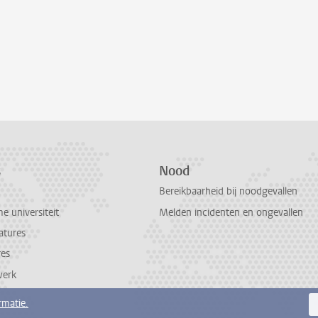
s
Nood
Bereikbaarheid bij noodgevallen
 universiteit
Melden incidenten en ongevallen
atures
res
werk
rmatie.