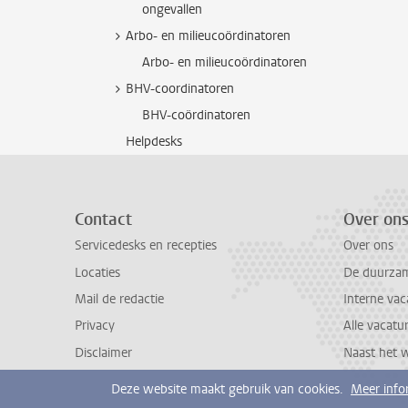
ongevallen
Arbo- en milieucoördinatoren
Arbo- en milieucoördinatoren
BHV-coordinatoren
BHV-coördinatoren
Helpdesks
Contact
Over on
Servicedesks en recepties
Over ons
Locaties
De duurzame
Mail de redactie
Interne vac
Privacy
Alle vacatu
Disclaimer
Naast het 
Deze website maakt gebruik van cookies.
Meer info