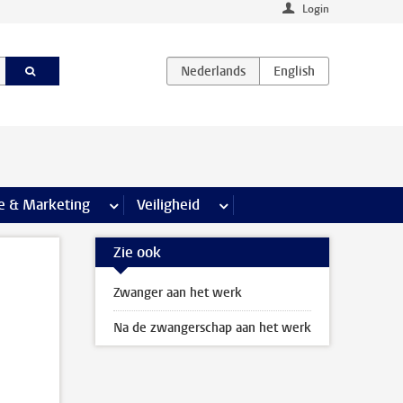
Login
agina’s
e & Marketing
meer Communicatie & Marketing pagina’s
Veiligheid
meer Veiligheid pagina’s
Zie ook
Zwanger aan het werk
Na de zwangerschap aan het werk