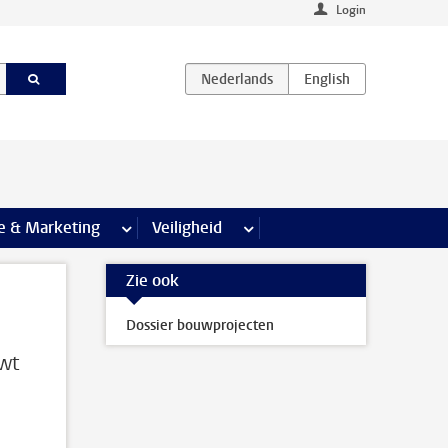
Login
agina’s
e & Marketing
meer Communicatie & Marketing pagina’s
Veiligheid
meer Veiligheid pagina’s
Zie ook
Dossier bouwprojecten
uwt