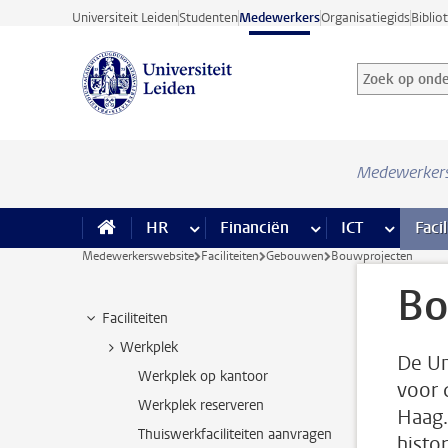
Ga direct naar de inhoud
Universiteit Leiden
Studenten
Medewerkers
Organisatiegids
Biblio
Zoek op onder
Zoekterm
Medewerker
HR
meer HR pagina’s
Financiën
meer Financiën pagi
ICT
meer ICT
Facil
Medewerkerswebsite
Faciliteiten
Gebouwen
Bouwprojecten
Bo
Faciliteiten
Werkplek
De Un
Werkplek op kantoor
voor 
Werkplek reserveren
Haag.
Thuiswerkfaciliteiten aanvragen
histo