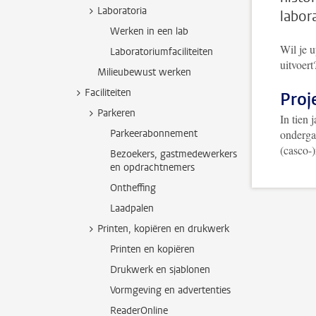
Laboratoria
labor
Werken in een lab
Wil je u
Laboratoriumfaciliteiten
uitvoer
Milieubewust werken
Faciliteiten
Proj
Parkeren
In tien 
Parkeerabonnement
onderga
(casco-
Bezoekers, gastmedewerkers
en opdrachtnemers
Ontheffing
Laadpalen
Printen, kopiëren en drukwerk
Printen en kopiëren
Drukwerk en sjablonen
Vormgeving en advertenties
ReaderOnline