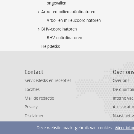
ongevallen
Arbo- en milieucoördinatoren
Arbo- en milieucoördinatoren
BHV-coordinatoren
BHV-coördinatoren
Helpdesks
Contact
Over on
Servicedesks en recepties
Over ons
Locaties
De duurzame
Mail de redactie
Interne vac
Privacy
Alle vacatu
Disclaimer
Naast het 
Deze website maakt gebruik van cookies.
Meer info