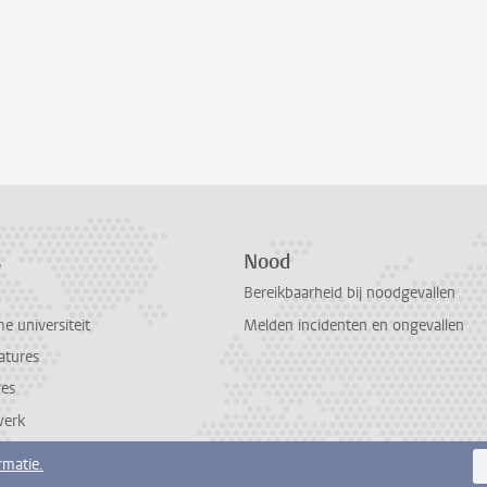
s
Nood
Bereikbaarheid bij noodgevallen
 universiteit
Melden incidenten en ongevallen
atures
res
werk
rmatie.