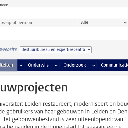
theek
werp of persoon en selecteer categorie
Alle
swebsite
Bestuursbureau en expertisecentra
na’s
 pagina’s
iteiten
meer Faciliteiten pagina’s
Onderwijs
meer Onderwijs pagina’s
Onderzoek
meer Onderzoek p
Communicati
uwprojecten
iversiteit Leiden restaureert, moderniseert en bo
de gebruikers van haar gebouwen in Leiden en Den
 Het gebouwenbestand is zeer uiteenlopend: van
rische panden in de binnenstad tot geavanceerde