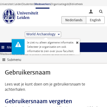
Ga direct naar de inhoud
Universiteit Leiden
Studenten
Medewerkers
Organisatiegids
Bibliotheek
toggle lo
World Archaeology
Je ziet nu alleen algemene informatie.
Selecteer je organisatie om ook
Menu
informatie te zien over jouw faculteit.
Medewerkerswebsite
ICT
ULCN-account
Gebruikersnaam
Submenu
Gebruikersnaam
Lees wat je kunt doen om je gebruikersnaam te
achterhalen.
Gebruikersnaam vergeten