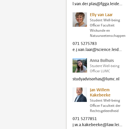
l.van.der.plas@fgga.leidenuniv.nl
Elly van Laar
Student Well-being
Officer Faculteit
Wiskunde en
Natuurwetenschappen
071 5275783
e.j.van.laar@science.leidenuniv.nl
Anna Bolhuis
Student Well-being
Officer LUMC
studyadvisorhas@lumc.nl
Jan Willem
Kakebeeke
Student Well-being
Officer Faculteit der
Rechtsgeleerdheid
071 5277851
j.w.a.kakebeeke@law.leidenuniv.nl