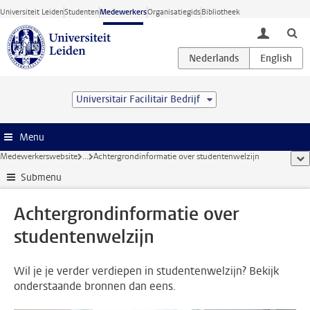
Ga direct naar de inhoud
Universiteit Leiden
Studenten
Medewerkers
Organisatiegids
Bibliotheek
toggle lo
Universitair Facilitair Bedrijf
Menu
Medewerkerswebsite
...
Achtergrondinformatie over studentenwelzijn
too
Submenu
Achtergrondinformatie over
studentenwelzijn
Wil je je verder verdiepen in studentenwelzijn? Bekijk
onderstaande bronnen dan eens.