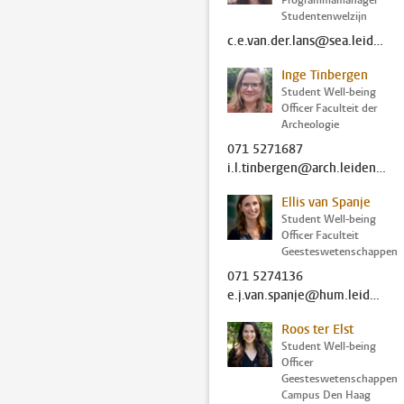
Programmamanager
Studentenwelzijn
c.e.van.der.lans@sea.leidenuniv.nl
Inge Tinbergen
Student Well-being
Officer Faculteit der
Archeologie
071 5271687
i.l.tinbergen@arch.leidenuniv.nl
Ellis van Spanje
Student Well-being
Officer Faculteit
Geesteswetenschappen
071 5274136
e.j.van.spanje@hum.leidenuniv.nl
Roos ter Elst
Student Well-being
Officer
Geesteswetenschappen
Campus Den Haag