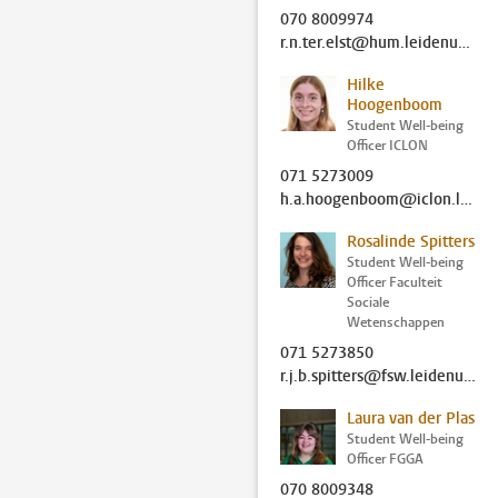
070 8009974
r.n.ter.elst@hum.leidenuniv.nl
Hilke
Hoogenboom
Student Well-being
Officer ICLON
071 5273009
h.a.hoogenboom@iclon.leidenuniv.nl
Rosalinde Spitters
Student Well-being
Officer Faculteit
Sociale
Wetenschappen
071 5273850
r.j.b.spitters@fsw.leidenuniv.nl
Laura van der Plas
Student Well-being
Officer FGGA
070 8009348