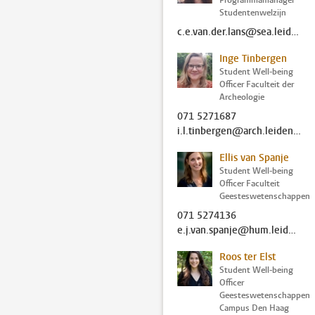
Programmamanager
Studentenwelzijn
c.e.van.der.lans@sea.leidenuniv.nl
Inge Tinbergen
Student Well-being
Officer Faculteit der
Archeologie
071 5271687
i.l.tinbergen@arch.leidenuniv.nl
Ellis van Spanje
Student Well-being
Officer Faculteit
Geesteswetenschappen
071 5274136
e.j.van.spanje@hum.leidenuniv.nl
Roos ter Elst
Student Well-being
Officer
Geesteswetenschappen
Campus Den Haag