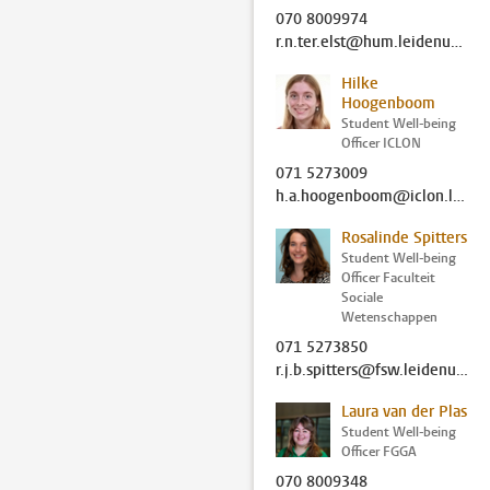
070 8009974
r.n.ter.elst@hum.leidenuniv.nl
Hilke
Hoogenboom
Student Well-being
Officer ICLON
071 5273009
h.a.hoogenboom@iclon.leidenuniv.nl
Rosalinde Spitters
Student Well-being
Officer Faculteit
Sociale
Wetenschappen
071 5273850
r.j.b.spitters@fsw.leidenuniv.nl
Laura van der Plas
Student Well-being
Officer FGGA
070 8009348