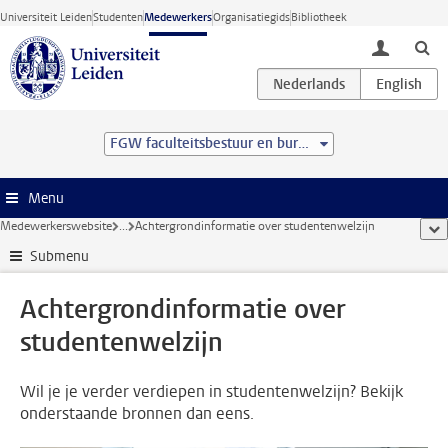
Ga direct naar de inhoud
Universiteit Leiden
Studenten
Medewerkers
Organisatiegids
Bibliotheek
toggle lo
FGW faculteitsbestuur en bureau
Menu
Medewerkerswebsite
...
Achtergrondinformatie over studentenwelzijn
too
Submenu
Achtergrondinformatie over
studentenwelzijn
Wil je je verder verdiepen in studentenwelzijn? Bekijk
onderstaande bronnen dan eens.