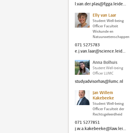
l.van.der.plas@fgga.leidenuniv.nl
Elly van Laar
Student Well-being
Officer Faculteit
Wiskunde en
Natuurwetenschappen
071 5275783
e.j.van.laar@science.leidenuniv.nl
Anna Bolhuis
Student Well-being
Officer LUMC
studyadvisorhas@lumc.nl
Jan Willem
Kakebeeke
Student Well-being
Officer Faculteit der
Rechtsgeleerdheid
071 5277851
j.w.a.kakebeeke@law.leidenuniv.nl