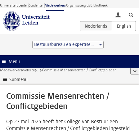
Ga direct naar de inhoud
Universiteit Leiden
Studenten
Medewerkers
Organisatiegids
Bibliotheek
toggle lo
Bestuursbureau en expertisecentra
Menu
Medewerkerswebsite
...
Commissie Mensenrechten / Conflictgebieden
too
Submenu
Commissie Mensenrechten /
Conflictgebieden
Op 27 mei 2025 heeft het College van Bestuur een
Commissie Mensenrechten / Conflictgebieden ingesteld.