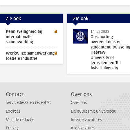
Zie ook
Zie ook
Kennisveiligheid bij
14 juli 2025
internationale
Opschorting
samenwerking
overeenkomsten
studentenuitwisselin
Hebrew
Werkwijze samenwerking
University of
fossiele industrie
Jerusalem en Tel
Aviv University
Contact
Over ons
Servicedesks en recepties
Over ons
Locaties
De duurzame universiteit
Mail de redactie
Interne vacatures
Privacy
Alle vacatures