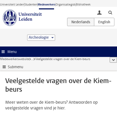
Ga direct naar de inhoud
Universiteit Leiden
Studenten
Medewerkers
Organisatiegids
Bibliotheek
toggle lo
Archeologie
Menu
Medewerkerswebsite
...
Veelgestelde vragen over de Kiem-beurs
too
Submenu
Veelgestelde vragen over de Kiem-
beurs
Meer weten over de Kiem-beurs? Antwoorden op
veelgestelde vragen vind je hier.