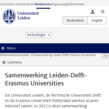
Ga direct naar de inhoud
Universiteit Leiden
Studenten
Medewerkers
Organisatiegids
Bibliotheek
toggle lo
Archeologie
Menu
Medewerkerswebsite
...
Samenwerking Leiden-Delft-Erasmus Universities
too
Submenu
Samenwerking Leiden-Delft-
Erasmus Universities
De Universiteit Leiden, de Technische Universiteit Delft
en de Erasmus Universiteit Rotterdam werken al jaren
intensief samen. In 2012 is deze samenwerking