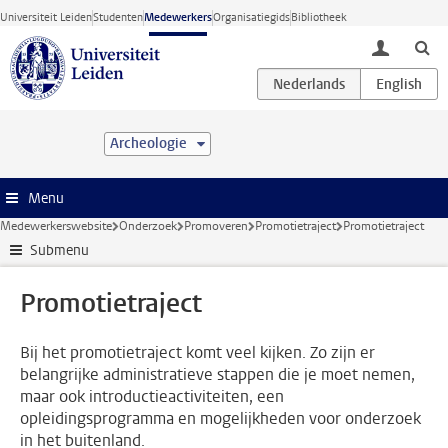
Ga direct naar de inhoud
Universiteit Leiden
Studenten
Medewerkers
Organisatiegids
Bibliotheek
toggle lo
Archeologie
Menu
Medewerkerswebsite
Onderzoek
Promoveren
Promotietraject
Promotietraject
Submenu
Promotietraject
Bij het promotietraject komt veel kijken. Zo zijn er
belangrijke administratieve stappen die je moet nemen,
maar ook introductieactiviteiten, een
opleidingsprogramma en mogelijkheden voor onderzoek
in het buitenland.