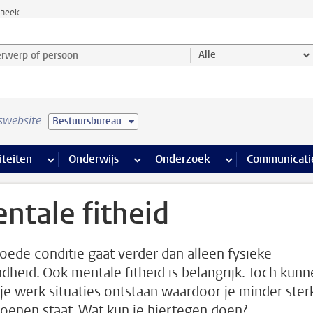
theek
werp of persoon en selecteer categorie
Alle
swebsite
Bestuursbureau
na’s
 pagina’s
iteiten
meer Faciliteiten pagina’s
Onderwijs
meer Onderwijs pagina’s
Onderzoek
meer Onderzoek p
Communicati
ntale fitheid
oede conditie gaat verder dan alleen fysieke
dheid. Ook mentale fitheid is belangrijk. Toch kun
 je werk situaties ontstaan waardoor je minder sterk
hoenen staat. Wat kun je hiertegen doen?