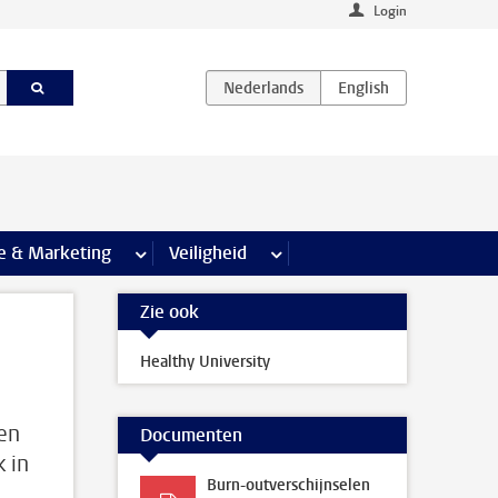
Login
agina’s
e & Marketing
meer Communicatie & Marketing pagina’s
Veiligheid
meer Veiligheid pagina’s
Zie ook
Healthy University
nen
Documenten
 in
Burn-outverschijnselen