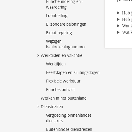
Functie-indeling en -
waardering
Heb 
Loonheffing
Heb j
Bijzondere beloningen
Wat k
Wat k
Expat regeling
Wijzigen
bankrekeningnummer
Werktijden en vakantie
Werktijden
Feestdagen en sluitingsdagen
Flexibele werkduur
Functiecontract
Werken in het buitenland
Dienstreizen
Vergoeding binnenlandse
dienstreis
Buitenlandse dienstreizen