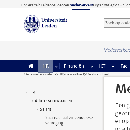
Ga direct naar de inhoud
Universiteit Leiden
Studenten
Medewerkers
Organisatiegids
Biblio
Zoek op onder
Zoekterm
Medewerker
HR
meer HR pagina’s
Financiën
meer Financiën pagi
ICT
meer ICT
Facil
Medewerkerswebsite
HR
Gezondheid
Mentale fitheid
Me
HR
Arbeidsvoorwaarden
Een g
Salaris
gezon
Salarisschaal en periodieke
er op
verhoging
je sc