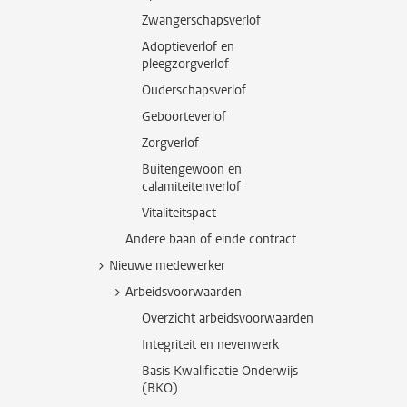
Zwangerschapsverlof
Adoptieverlof en
pleegzorgverlof
Ouderschapsverlof
Geboorteverlof
Zorgverlof
Buitengewoon en
calamiteitenverlof
Vitaliteitspact
Andere baan of einde contract
Nieuwe medewerker
Arbeidsvoorwaarden
Overzicht arbeidsvoorwaarden
Integriteit en nevenwerk
Basis Kwalificatie Onderwijs
(BKO)