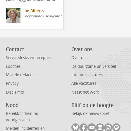
Ine Alberts
Loopbaanadviseur/coach
Contact
Over ons
Servicedesks en recepties
Over ons
Locaties
De duurzame universiteit
Mail de redactie
Interne vacatures
Privacy
Alle vacatures
Disclaimer
Naast het werk
Nood
Blijf op de hoogte
Bereikbaarheid bij
Bekijk de nieuwsbrief
noodgevallen
Volg ons op bluesky
Volg ons op facebook
Volg ons op youtub
Volg ons op li
Volg ons o
Volg 
Melden incidenten en