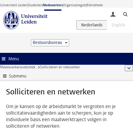
Ga direct naar de inhoud
Universiteit Leiden
Studenten
Medewerkers
Organisatiegids
Bibliotheek
toggle lo
Bestuursbureau
Menu
Medewerkerswebsite
...
Solliciteren en netwerken
too
Submenu
Solliciteren en netwerken
Om je kansen op de arbeidsmarkt te vergroten en je
sollicitatievaardigheden aan te scherpen, kun je op
individuele basis een maatwerktraject volgen in
solliciteren of netwerken.