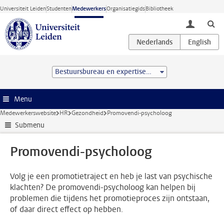
Ga direct naar de inhoud
Universiteit Leiden
Studenten
Medewerkers
Organisatiegids
Bibliotheek
toggle lo
Bestuursbureau en expertisecentra
Menu
Medewerkerswebsite
HR
Gezondheid
Promovendi-psycholoog
Submenu
Promovendi-psycholoog
Volg je een promotietraject en heb je last van psychische
klachten? De promovendi-psycholoog kan helpen bij
problemen die tijdens het promotieproces zijn ontstaan,
of daar direct effect op hebben.