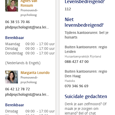
Agnes van
Levensbedreigend?
Rossum
112
Promovendi-
psycholoog
Niet
06 38 55 70 46
levensbedreigend?
phdpsychologist@sea.leidenuniv.nl
Tijdens kantooruren: bel je
huisarts
Bereikbaar
Maandag
09:00 - 17:00 uur
Buiten kantooruren: regio
Dinsdag
09:00 - 17:00 uur
Leiden
Donderdag
09:00 - 17:00 uur
Huisartsenpraktijk Rijnland
088-427 47 00
(Nederlands & Engels)
Buiten kantooruren: regio
Margarita Lourido
Den Haag
Promovendi-
Hadoks
psycholoog
070 346 96 69
06 42 12 78 72
phdpsychologist@sea.leidenuniv.nl
Suïcidale gedachten
Denk je aan zelfmoord? Of
Bereikbaar
maak je je zorgen om
Dinsdag
09:00 - 17:00 uur
iemand? Bel of chat