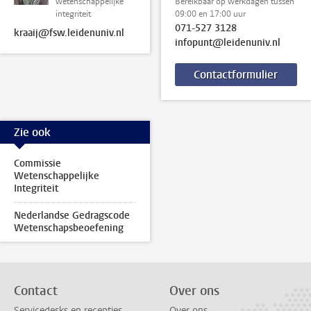
wetenschappelijke
Bereikbaar op werkdagen tussen
integriteit
09:00 en 17:00 uur
071-527 3128
kraaij@fsw.leidenuniv.nl
infopunt@leidenuniv.nl
Contactformulier
Zie ook
Commissie
Wetenschappelijke
Integriteit
Nederlandse Gedragscode
Wetenschapsbeoefening
Contact
Over ons
Servicedesks en recepties
Over ons