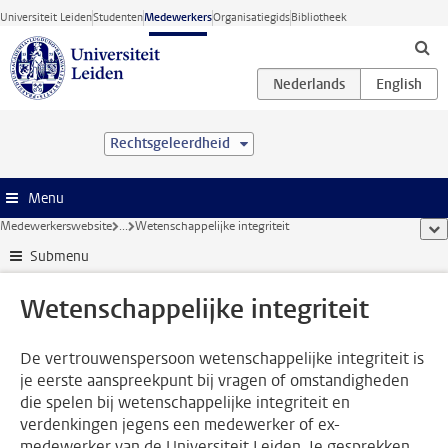
Ga direct naar de inhoud
Universiteit Leiden
Studenten
Medewerkers
Organisatiegids
Bibliotheek
Rechtsgeleerdheid
Menu
Medewerkerswebsite
...
Wetenschappelijke integriteit
too
Submenu
Wetenschappelijke integriteit
De vertrouwenspersoon wetenschappelijke integriteit is
je eerste aanspreekpunt bij vragen of omstandigheden
die spelen bij wetenschappelijke integriteit en
verdenkingen jegens een medewerker of ex-
medewerker van de Universiteit Leiden. Je gesprekken