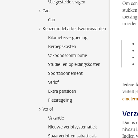
Veelgestelde vragen
Om een B
stukken 
Cao
toetsing
Cao
in iede
Keuzemodel arbeidsvoorwaarden
Kilometervergoeding
Beroepskosten
Vakbondscontributie
Studie- en opleidingskosten
Sportabonnement
Verlof
Iedere f
vertelt 
Extra pensioen
eindter
Fietsregeling
Verlof
Verz
Vakantie
Dan is 
Nieuwe verlofsystematiek
niveau i
Indien v
Spaarverlof en sabatticals