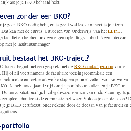
elijk als je je BKO behaald hebt.
even zonder een BKO?
je geen BKO nodig hebt, en je geeft wel les, dan moet je je hierin
. Dat kan met de cursus 'Uitvoeren van Onderwijs' van het
LLInC
.
 faculteiten hebben ook een eigen opleidingsaanbod. Neem hiervoor
op met je instituutsmanager.
uit bestaat het BKO-traject?
 traject begint met een gesprek met de
BKO-contactpersoon
van je
t. Hij of zij voert namens de facultaire toetsingscommissie een
sprek met je en legt je uit welke stappen je moet zetten voor verwervin
KO. Je hebt twee jaar de tijd om je portfolio te vullen en je BKO te
 De universiteit biedt je hierbij diverse vormen van ondersteuning. Is je
o compleet, dan toetst de commissie het weer. Voldoe je aan de eisen? 
 je je BKO-certificaat, ondertekend door de decaan van je faculteit en 
agnificus.
portfolio