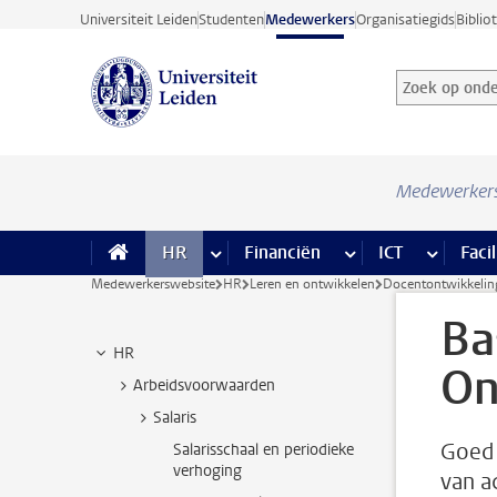
Ga direct naar de inhoud
Universiteit Leiden
Studenten
Medewerkers
Organisatiegids
Biblio
Zoek op onder
Zoekterm
Medewerker
HR
meer HR pagina’s
Financiën
meer Financiën pagi
ICT
meer ICT
Facil
Medewerkerswebsite
HR
Leren en ontwikkelen
Docentontwikkelin
Ba
HR
On
Arbeidsvoorwaarden
Salaris
Goed 
Salarisschaal en periodieke
verhoging
van a