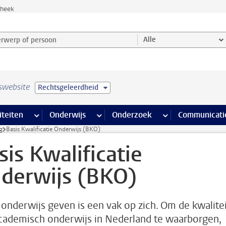
theek
werp of persoon en selecteer categorie
Alle
swebsite
Rechtsgeleerdheid
na’s
 pagina’s
iteiten
meer Faciliteiten pagina’s
Onderwijs
meer Onderwijs pagina’s
Onderzoek
meer Onderzoek p
Communicati
g
Basis Kwalificatie Onderwijs (BKO)
sis Kwalificatie
derwijs (BKO)
onderwijs geven is een vak op zich. Om de kwalitei
cademisch onderwijs in Nederland te waarborgen,