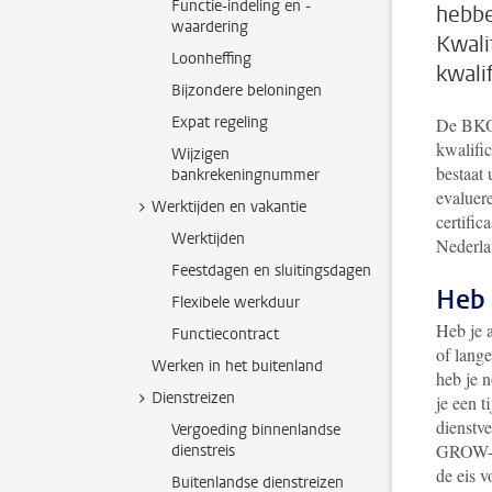
Functie-indeling en -
hebbe
waardering
Kwali
Loonheffing
kwali
Bijzondere beloningen
Expat regeling
De BKO 
kwalifi
Wijzigen
bestaat 
bankrekeningnummer
evaluer
Werktijden en vakantie
certific
Werktijden
Nederlan
Feestdagen en sluitingsdagen
Heb 
Flexibele werkduur
Heb je a
Functiecontract
of lange
Werken in het buitenland
heb je 
Dienstreizen
je een t
dienstve
Vergoeding binnenlandse
GROW-ge
dienstreis
de eis 
Buitenlandse dienstreizen