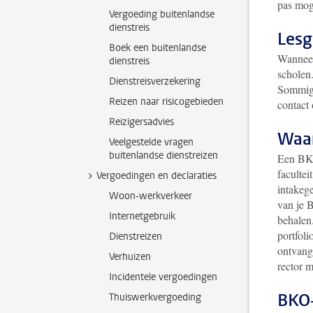
pas mog
Vergoeding buitenlandse
dienstreis
Lesg
Boek een buitenlandse
Wanneer 
dienstreis
scholen
Dienstreisverzekering
Sommige
Reizen naar risicogebieden
contact 
Reizigersadvies
Waar
Veelgestelde vragen
buitenlandse dienstreizen
Een BKO
facultei
Vergoedingen en declaraties
intakege
Woon-werkverkeer
van je B
Internetgebruik
behalen.
portfoli
Dienstreizen
ontvangt
Verhuizen
rector m
Incidentele vergoedingen
BKO-
Thuiswerkvergoeding