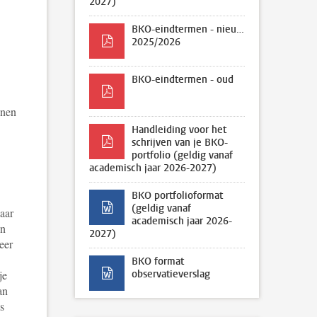
2027)
BKO-eindtermen - nieuw
2025/2026
BKO-eindtermen - oud
nnen
Handleiding voor het
schrijven van je BKO-
portfolio (geldig vanaf
academisch jaar 2026-2027)
BKO portfolioformat
(geldig vanaf
jaar
academisch jaar 2026-
en
2027)
eer
BKO format
je
observatieverslag
an
s