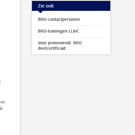
Zie ook
BKO-contactpersonen
BKO-trainingen LLInC
Voor promovendi: BKO
deelcertificaat
g
Dan
de