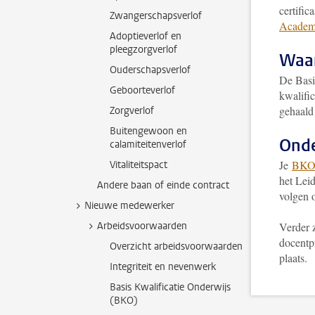
certifi
Zwangerschapsverlof
Academ
Adoptieverlof en
pleegzorgverlof
Waar
Ouderschapsverlof
De Basi
Geboorteverlof
kwalific
gehaald
Zorgverlof
Buitengewoon en
Onde
calamiteitenverlof
Je
BKO-
Vitaliteitspact
het Lei
Andere baan of einde contract
volgen 
Nieuwe medewerker
Arbeidsvoorwaarden
Verder 
docentp
Overzicht arbeidsvoorwaarden
plaats.
Integriteit en nevenwerk
Basis Kwalificatie Onderwijs
(BKO)