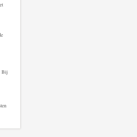
et
de
 Bij
sten