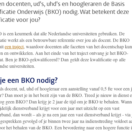
n docenten, ud’s, uhd’s en hoogleraren de Basis
ficatie Onderwijs (BKO) nodig. Wat betekent deze
ficatie voor jou?
is een keurmerk dat alle Nederlandse universiteiten gebruiken. De
catie werkt als een betrouwbare referentie over jou als docent. De BKO
uit
een traject
, waardoor docenten alle facetten van het docentschap ku
en en ontwikkelen. Aan het einde van het traject ontvang je het BKO-
aat. Ben je BKO-gekwalificeerd? Dan geldt deze kwalificatie op alle
dse universiteiten.
je een BKO nodig?
ls docent, ud, uhd of hoogleraar een aanstelling vanaf 0,5 fte voor een 
r? Dan moet je in het bezit zijn van de BKO. Treed je nieuw in dienst 
nog geen BKO? Dan krijg je 2 jaar de tijd om je BKO te behalen. Wann
ijdelijk dienstverband krijgt voor een jaar met uitzicht op een vast
rband, dan wordt – als je na een jaar een vast dienstverband krijgt - via 
sprekken gevolgd of je binnen twee jaar na indiensttreding voldoet a
voor het behalen van de BKO. Een bevordering naar een hogere functie i