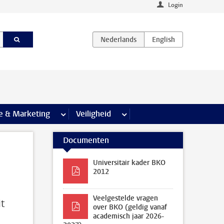
Login
agina’s
e & Marketing
meer Communicatie & Marketing pagina’s
Veiligheid
meer Veiligheid pagina’s
Documenten
Universitair kader BKO
2012
Veelgestelde vragen
t
over BKO (geldig vanaf
academisch jaar 2026-