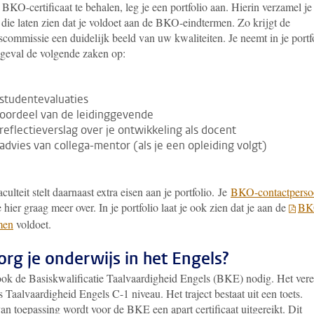
KO-certificaat te behalen, leg je een portfolio aan. Hierin verzamel je
die laten zien dat je voldoet aan de BKO-eindtermen. Zo krijgt de
scommissie een duidelijk beeld van uw kwaliteiten. Je neemt in je portf
r geval de volgende zaken op:
studentevaluaties
oordeel van de leidinggevende
reflectieverslag over je ontwikkeling als docent
advies van collega-mentor (als je een opleiding volgt)
aculteit stelt daarnaast extra eisen aan je portfolio. Je
BKO-contactpers
je hier graag meer over. In je portfolio laat je ook zien dat je aan de
BK
men
voldoet.
org je onderwijs in het Engels?
ook de Basiskwalificatie Taalvaardigheid Engels (BKE) nodig. Het vere
s Taalvaardigheid Engels C-1 niveau. Het traject bestaat uit een toets.
an toepassing wordt voor de BKE een apart certificaat uitgereikt. Dit