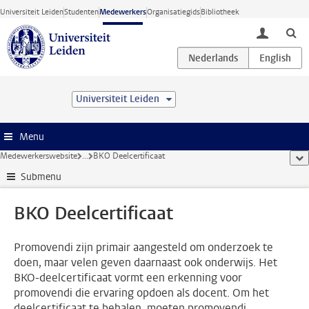
Ga direct naar de inhoud
Universiteit Leiden
Studenten
Medewerkers
Organisatiegids
Bibliotheek
toggle lo
Universiteit Leiden
Menu
Medewerkerswebsite
...
BKO Deelcertificaat
too
Submenu
BKO Deelcertificaat
Promovendi zijn primair aangesteld om onderzoek te
doen, maar velen geven daarnaast ook onderwijs. Het
BKO-deelcertificaat vormt een erkenning voor
promovendi die ervaring opdoen als docent. Om het
deelcertificaat te behalen, moeten promovendi