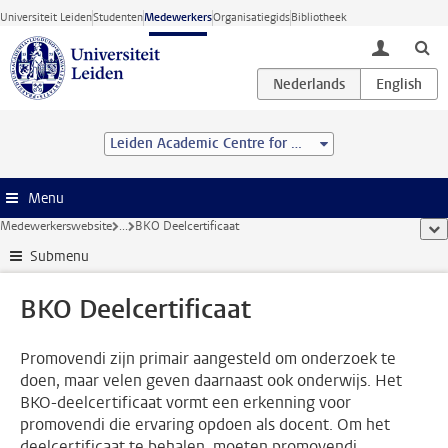
Ga direct naar de inhoud
Universiteit Leiden
Studenten
Medewerkers
Organisatiegids
Bibliotheek
toggle lo
Leiden Academic Centre for Drug Research (LACDR)
Menu
Medewerkerswebsite
...
BKO Deelcertificaat
too
Submenu
BKO Deelcertificaat
Promovendi zijn primair aangesteld om onderzoek te
doen, maar velen geven daarnaast ook onderwijs. Het
BKO-deelcertificaat vormt een erkenning voor
promovendi die ervaring opdoen als docent. Om het
deelcertificaat te behalen, moeten promovendi