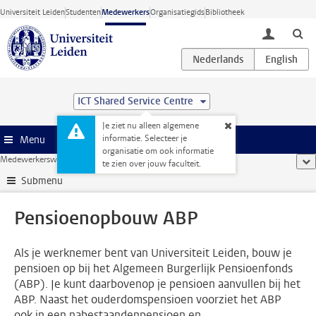
Ga direct naar de inhoud
Universiteit Leiden
Studenten
Medewerkers
Organisatiegids
Bibliotheek
toggle lo
ICT Shared Service Centre
Je ziet nu alleen algemene
informatie. Selecteer je
Menu
organisatie om ook informatie
Medewerkerswebsite
...
Pensioenopbouw ABP
too
te zien over jouw faculteit.
Submenu
Pensioenopbouw ABP
Als je werknemer bent van Universiteit Leiden, bouw je
pensioen op bij het Algemeen Burgerlijk Pensioenfonds
(ABP). Je kunt daarbovenop je pensioen aanvullen bij het
ABP. Naast het ouderdomspensioen voorziet het ABP
ook in een nabestaandenpensioen en