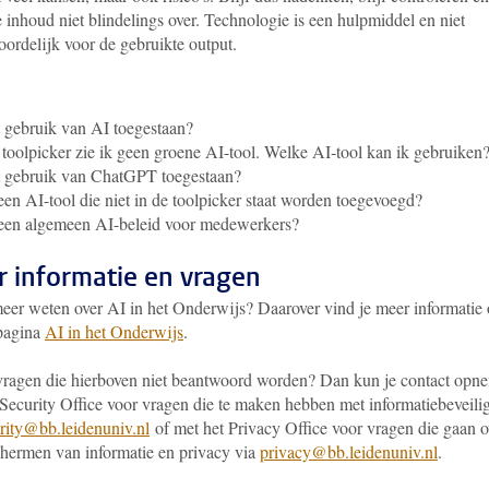
inhoud niet blindelings over. Technologie is een hulpmiddel en niet
oordelijk voor de gebruikte output.
t gebruik van AI toegestaan?
 toolpicker zie ik geen groene AI-tool. Welke AI-tool kan ik gebruiken
t gebruik van ChatGPT toegestaan?
en AI-tool die niet in de toolpicker staat worden toegevoegd?
 een algemeen AI-beleid voor medewerkers?
 informatie en vragen
meer weten over AI in het Onderwijs? Daarover vind je meer informatie
pagina
AI in het Onderwijs
.
vragen die hierboven niet beantwoord worden? Dan kun je contact opn
 Security Office voor vragen die te maken hebben met informatiebeveili
rity@bb.leidenuniv.nl
of met het Privacy Office voor vragen die gaan o
chermen van informatie en privacy via
privacy@bb.leidenuniv.nl
.