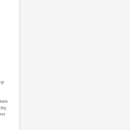
?
 op
emen
ging
ver