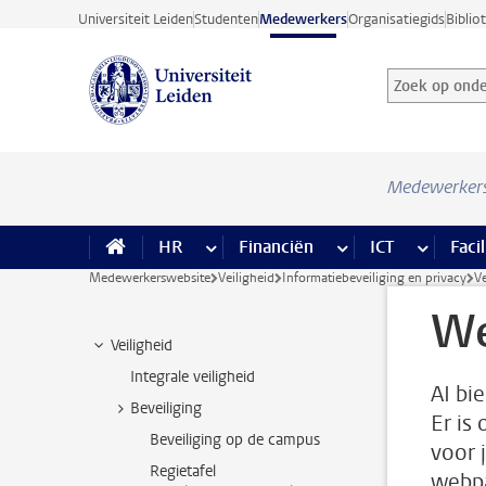
Ga direct naar de inhoud
Universiteit Leiden
Studenten
Medewerkers
Organisatiegids
Biblio
Zoek op onder
Zoekterm
Medewerker
HR
meer HR pagina’s
Financiën
meer Financiën pagi
ICT
meer ICT
Facil
Medewerkerswebsite
Veiligheid
Informatiebeveiliging en privacy
Ve
We
Veiligheid
Integrale veiligheid
AI bi
Beveiliging
Er is
Beveiliging op de campus
voor 
Regietafel
webpa