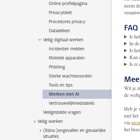
Online profielpagina
neem de 
verantw
Privacyloket
Procedures privacy
FAQ
Datalekken
Is he
Veilig digitaal werken
In de
Incidenten melden
Is he
Kan e
Mobiele apparaten
Is er
Phishing
Sterke wachtwoorden
Meer
Tools en tips
Wil je 
Werken met AI
de web
Vertrouwelijkheidslabels
Heb je 
Veelgestelde vragen
met het
Veilig werken
via
secu
het bes
(Bijna-)ongevallen en gevaarlijke
situaties