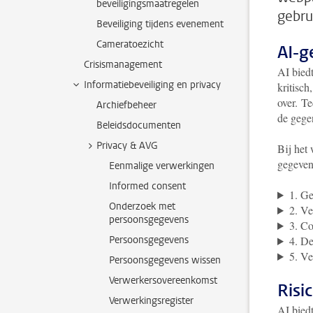
beveiligingsmaatregelen
gebru
Beveiliging tijdens evenement
Cameratoezicht
AI-g
Crisismanagement
AI bied
Informatiebeveiliging en privacy
kritisch
over.
Te
Archiefbeheer
de gegen
Beleidsdocumenten
Privacy & AVG
Bij het
gegeven
Eenmalige verwerkingen
Informed consent
1. Ge
Onderzoek met
2. V
persoonsgegevens
3. Co
Persoonsgegevens
4. De
5. Ve
Persoonsgegevens wissen
Verwerkersovereenkomst
Risic
Verwerkingsregister
AI biedt