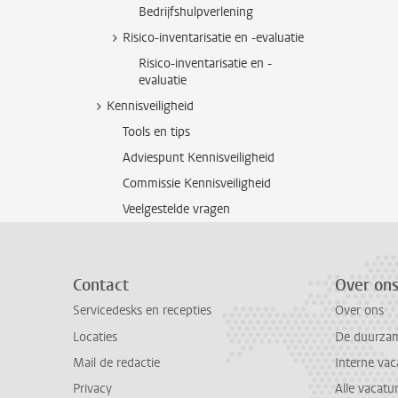
Bedrijfshulpverlening
Risico-inventarisatie en -evaluatie
Risico-inventarisatie en -
evaluatie
Kennisveiligheid
Tools en tips
Adviespunt Kennisveiligheid
Commissie Kennisveiligheid
Veelgestelde vragen
Contact
Over on
Servicedesks en recepties
Over ons
Locaties
De duurzame
Mail de redactie
Interne vac
Privacy
Alle vacatu