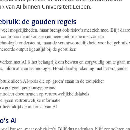
ik van AI binnen Universiteit Leiden.
ebruik: de gouden regels
t veel mogelijkheden, maar brengt ook risico’s met zich mee. Blijf daa
, controleer de uitkomsten en neem informatie niet zomaar
chnologie ondersteunt, maar de verantwoordelijkheid voor het gebruik 
ereerde output ligt altijd bij de gebruiker.
 werken met AI is het belangrijk om bewust en zorgvuldig om te gaan m
s, informatie en technologie. Houd daarbij rekening met het volgende:
bruik alleen AI-tools die op 'groen' staan in de toolpicker
erwerk geen persoonsgegevens
ntroleer documenten op vertrouwelijkheidslabels
el geen vertrouwelijke informatie
rifieer altijd de uitkomst van AI
o's AI
 veel kansen, maar ook risico’s. Blijf dus nadenken, blijf controleren en