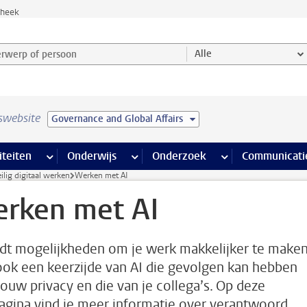
theek
werp of persoon en selecteer categorie
Alle
swebsite
Governance and Global Affairs
na’s
 pagina’s
iteiten
meer Faciliteiten pagina’s
Onderwijs
meer Onderwijs pagina’s
Onderzoek
meer Onderzoek p
Communicati
ilig digitaal werken
Werken met AI
rken met AI
edt mogelijkheden om je werk makkelijker te maken
 ook een keerzijde van AI die gevolgen kan hebben
jouw privacy en die van je collega’s. Op deze
gina vind je meer informatie over verantwoord