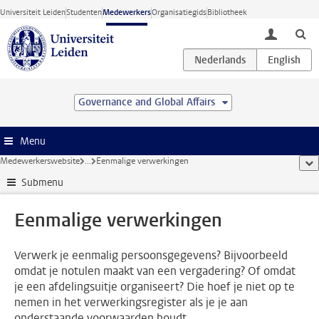
Ga direct naar de inhoud
Universiteit Leiden
Studenten
Medewerkers
Organisatiegids
Bibliotheek
toggle lo
Governance and Global Affairs
Menu
Medewerkerswebsite
...
Eenmalige verwerkingen
too
Submenu
Eenmalige verwerkingen
Verwerk je eenmalig persoonsgegevens? Bijvoorbeeld
omdat je notulen maakt van een vergadering? Of omdat
je een afdelingsuitje organiseert? Die hoef je niet op te
nemen in het verwerkingsregister als je je aan
onderstaande voorwaarden houdt.