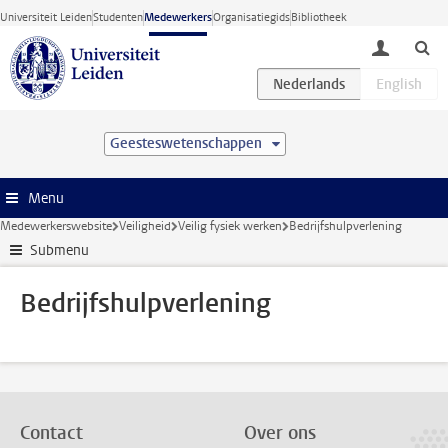
Ga direct naar de inhoud
Universiteit Leiden
Studenten
Medewerkers
Organisatiegids
Bibliotheek
toggle lo
Geesteswetenschappen
Menu
Medewerkerswebsite
Veiligheid
Veilig fysiek werken
Bedrijfshulpverlening
Submenu
Bedrijfshulpverlening
Contact
Over ons