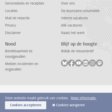
Servicedesks en recepties
Over ons
Locaties
De duurzame universiteit
Mail de redactie
Interne vacatures
Privacy
Alle vacatures
Disclaimer
Naast het werk
Nood
Blijf op de hoogte
Bereikbaarheid bij
Bekijk de nieuwsbrief
noodgevallen
Volg ons op bluesky
Volg ons op facebook
Volg ons op youtub
Volg ons op li
Volg ons o
Volg 
Melden incidenten en
ongevallen
Deze website maakt gebruik van cookies.
Meer informatie.
Cookies accepteren
Cookies weigeren