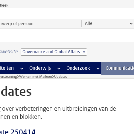
theek
werp of persoon en selecteer categorie
Alle
swebsite
Governance and Global Affairs
na’s
 pagina’s
iteiten
meer Faciliteiten pagina’s
Onderwijs
meer Onderwijs pagina’s
Onderzoek
meer Onderzoek p
Communicati
dersteuning
Werken met Maileon
Updates
dates
g over verbeteringen en uitbreidingen van de
onen en blokken.
ate 250414