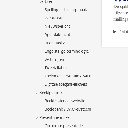
vertalen
De sjab
Spelling, stijl en opmaak
uitgebr
Webteksten
mailings
Nieuwsbericht
Detai
Agendabericht
In de media
Engelstalige terminologie
Vertalingen
Tweetaligheid
Zoekmachine-optimalisatie
Digitale toegankelijkheid
Beeldgebruik
Beeldmateriaal website
Beeldbank / DAM-systeem
Presentatie maken
Corporate presentaties