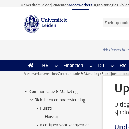
Ga direct naar de inhoud
Universiteit Leiden
Studenten
Medewerkers
Organisatiegids
Biblio
Zoek op onder
Zoekterm
Medewerker
HR
meer HR pagina’s
Financiën
meer Financiën pagi
ICT
meer ICT
Facil
Medewerkerswebsite
Communicatie & Marketing
Richtlijnen en on
Up
Communicatie & Marketing
Richtlijnen en ondersteuning
Uitle
Huisstijl
sjabl
Huisstijl
Richtlijnen voor schrijven en
Upd