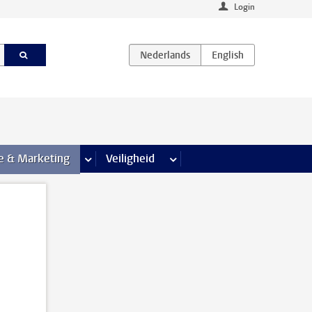
Login
agina’s
e & Marketing
meer Communicatie & Marketing pagina’s
Veiligheid
meer Veiligheid pagina’s