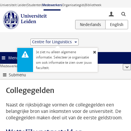
Ga direct naar de inhoud
Universiteit Leiden
Studenten
Medewerkers
Organisatiegids
Bibliotheek
toggle lo
Centre for Linguistics
Je ziet nu alleen algemene
informatie. Selecteer je organisatie
Menu
om ook informatie te zien over jouw
Medewerkerswebsite
...
Collegegelden
too
faculteit.
Submenu
Collegegelden
Naast de rijksbijdrage vormen de collegegelden een
belangrijke bron van inkomsten voor de universiteit. De
collegegelden maken deel uit van de eerste geldstroom.