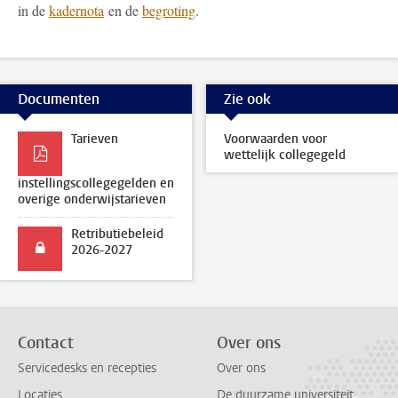
in de
kadernota
en de
begroting
.
Documenten
Zie ook
Tarieven
Voorwaarden voor
wettelijk collegegeld
instellingscollegegelden en
overige onderwijstarieven
Retributiebeleid
2026-2027
Contact
Over ons
Servicedesks en recepties
Over ons
Locaties
De duurzame universiteit