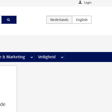
Login
agina’s
e & Marketing
meer Communicatie & Marketing pagina’s
Veiligheid
meer Veiligheid pagina’s
 de