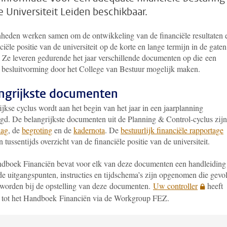
e Universiteit Leiden beschikbaar.
nheden werken samen om de ontwikkeling van de financiële resultaten 
ciële positie van de universiteit op de korte en lange termijn in de gaten
 Ze leveren gedurende het jaar verschillende documenten op die een
e besluitvorming door het College van Bestuur mogelijk maken.
ngrijkste documenten
ijkse cyclus wordt aan het begin van het jaar in een jaarplanning
egd. De belangrijkste documenten uit de Planning & Control-cyclus zijn
lag
, de
begroting
en de
kadernota
. De
bestuurlijk financiële rapportage
n tussentijds overzicht van de financiële positie van de universiteit.
dboek Financiën bevat voor elk van deze documenten een handleiding
de uitgangspunten, instructies en tijdschema’s zijn opgenomen die gevo
worden bij de opstelling van deze documenten.
Uw controller
heeft
 tot het Handboek Financiën via de Workgroup FEZ.