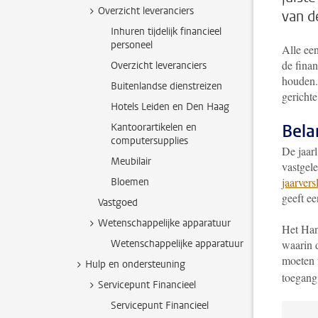
Overzicht leveranciers
van d
Inhuren tijdelijk financieel
personeel
Alle ee
de finan
Overzicht leveranciers
houden.
Buitenlandse dienstreizen
gericht
Hotels Leiden en Den Haag
Bela
Kantoorartikelen en
computersupplies
De jaarl
Meubilair
vastgel
jaarvers
Bloemen
geeft ee
Vastgoed
Wetenschappelijke apparatuur
Het Han
Wetenschappelijke apparatuur
waarin 
moeten 
Hulp en ondersteuning
toegang
Servicepunt Financieel
Servicepunt Financieel