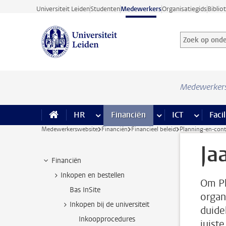
Ga direct naar de inhoud
Universiteit Leiden
Studenten
Medewerkers
Organisatiegids
Biblio
Zoek op onder
Zoekterm
Medewerker
HR
meer HR pagina’s
Financiën
meer Financiën pagi
ICT
meer ICT
Facil
Medewerkerswebsite
Financiën
Financieel beleid
Planning-en-cont
Ja
Financiën
Inkopen en bestellen
Om Pl
Bas InSite
organi
Inkopen bij de universiteit
duide
Inkoopprocedures
juist