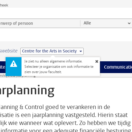
theek
werp of persoon en selecteer categorie
Alle
swebsite
Centre for the Arts in Society
Je ziet nu alleen algemene informatie.
na’s
 pagina’s
iteiten
meer Faciliteiten pagina’s
Onderwijs
meer Onderwijs pagina’s
Onderzoek
meer Onderzoek p
Communicati
Selecteer je organisatie om ook informatie te
zien over jouw faculteit.
rolcyclus
Jaarplanning
arplanning
anning & Control goed te verankeren in de
satie is een jaarplanning vastgesteld. Hierin staat
lijk wie wanneer wat oplevert. Zo hebben we tijdig
e informatie voor een adequate financiële besturing