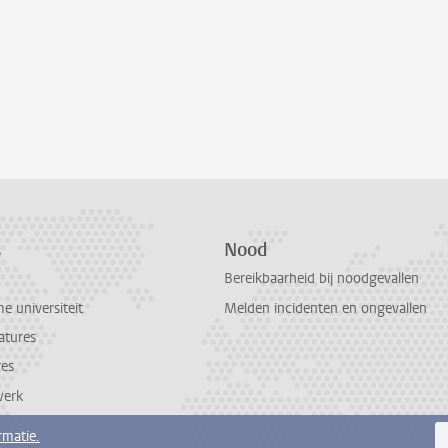
s
Nood
Bereikbaarheid bij noodgevallen
 universiteit
Melden incidenten en ongevallen
atures
res
werk
rmatie.