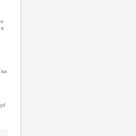
en
 te
 het
lgd