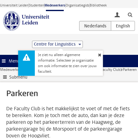
Ga direct naar de inhoud
Universiteit Leiden
Studenten
Medewerkers
Organisatiegids
Bibliotheek
toggle lo
Centre for Linguistics
Je ziet nu alleen algemene
informatie. Selecteer je organisatie
Menu
om ook informatie te zien over jouw
Medewerkerswebsite
Faciliteiten
Catering en evenementen
Faculty Club
Parkeren
faculteit.
Submenu
Parkeren
De Faculty Club is het makkelijkst te voet of met de fiets
te bereiken. Kom je toch met de auto, dan kan je deze
parkeren op het parkeerterrein van de Haagweg, de
parkeergarage bij de Morspoort of de parkeergarage
boven de Hoogvliet.