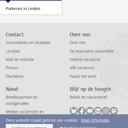
Parkeren in Leiden
Contact
Over ons
Servicedesks en recepties
Over ons
Locaties
De duurzame universiteit
Mail de redactie
Interne vacatures
Privacy
Alle vacatures
Disclaimer
Naast het werk
Nood
Blijf op de hoogte
Bereikbaarheid bij
Bekijk de nieuwsbrief
noodgevallen
Volg ons op bluesky
Volg ons op facebook
Volg ons op youtub
Volg ons op li
Volg ons o
Volg 
Melden incidenten en
ongevallen
Deze website maakt gebruik van cookies.
Meer informatie.