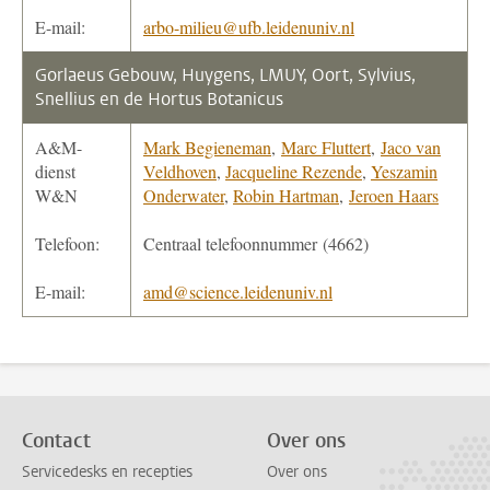
E-mail:
arbo-milieu@ufb.leidenuniv.nl
Gorlaeus Gebouw, Huygens, LMUY, Oort, Sylvius,
Snellius en de Hortus Botanicus
A&M-
Mark Begieneman
,
Marc Fluttert
,
Jaco van
dienst
Veldhoven
,
Jacqueline Rezende
,
Yeszamin
W&N
Onderwater
,
Robin Hartman
,
Jeroen Haars
Telefoon:
Centraal telefoonnummer (4662)
E-mail:
amd@science.leidenuniv.nl
Contact
Over ons
Servicedesks en recepties
Over ons