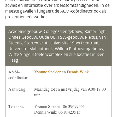
advies en informatie over arbeidsomstandigheden. In de
meeste gevallen fungeert de A&M-coördinator ook als
preventiemedewerker.
Academiegebouw,
Collegezalengebouw,
Kamerlingh
Onnes Gebouw, Oude UB, FSW-gebouw, Plexus, van
Steenis, Sterrewacht, Universitair Sportcentrum,
Universiteitsbibliotheek, Willem Einthovengebouw,
Witte Singel-Doelencomplex en alle locaties in Den
Haag
A&M-
Yvonne Snelder
en
Dennis Wink
coördinator:
Aanwezig:
Maandag tot en met vrijdag van 9.00-17.00
uur
Telefoon:
Yvonne Snelder: 06 39697551
Dennis Wink: 06 81423515