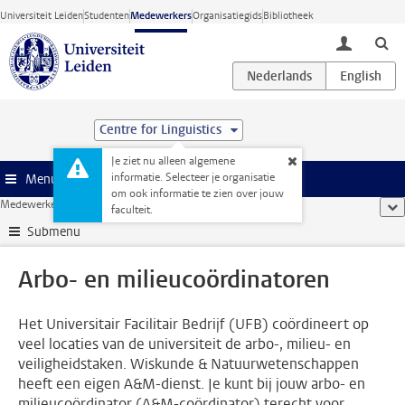
Ga direct naar de inhoud
Universiteit Leiden
Studenten
Medewerkers
Organisatiegids
Bibliotheek
toggle lo
Centre for Linguistics
Je ziet nu alleen algemene
informatie. Selecteer je organisatie
Menu
om ook informatie te zien over jouw
Medewerkerswebsite
...
Arbo- en milieucoördinatoren
too
faculteit.
Submenu
Arbo- en milieucoördinatoren
Het Universitair Facilitair Bedrijf (UFB) coördineert op
veel locaties van de universiteit de arbo-, milieu- en
veiligheidstaken. Wiskunde & Natuurwetenschappen
heeft een eigen A&M-dienst. Je kunt bij jouw arbo- en
milieucoördinator (A&M-coördinator) terecht voor