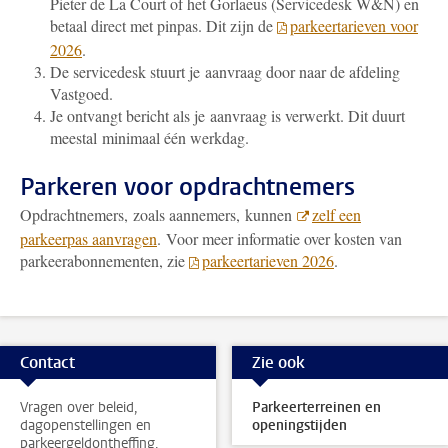
Pieter de La Court of het Gorlaeus (Servicedesk W&N) en
betaal direct met pinpas
. Dit zijn de
parkeertarieven voor
2026
.
De servicedesk stuurt je aanvraag door naar de afdeling
Vastgoed.
Je ontvangt bericht als je aanvraag is verwerkt. Dit duurt
meestal minimaal één werkdag.
Parkeren voor opdrachtnemers
Opdrachtnemers, zoals aannemers, kunnen
zelf een
parkeerpas aanvragen
. Voor meer informatie over kosten van
parkeerabonnementen, zie
parkeertarieven 2026
.
Contact
Zie ook
Vragen over beleid,
Parkeerterreinen en
dagopenstellingen en
openingstijden
parkeergeldontheffing.