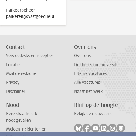
Parkeerbeheer
parkeren@vastgoed.leidenuniv.nl
Contact
Over ons
Servicedesks en recepties
Over ons
Locaties
De duurzame universiteit
Mail de redactie
Interne vacatures
Privacy
Alle vacatures
Disclaimer
Naast het werk
Nood
Blijf op de hoogte
Bereikbaarheid bij
Bekijk de nieuwsbrief
noodgevallen
Volg ons op bluesky
Volg ons op facebook
Volg ons op youtub
Volg ons op li
Volg ons o
Volg 
Melden incidenten en
ongevallen