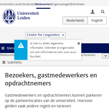
Ga direct naar de inhoud
Universiteit Leiden
Studenten
Medewerkers
Organisatiegids
Bibliotheek
toggle lo
Centre for Linguistics
Je ziet nu alleen algemene
informatie. Selecteer je organisatie
Menu
om ook informatie te zien over jouw
Medewerkerswebsite
...
Bezoekers, gastmedewerkers en opdrachtnemers
too
faculteit.
Submenu
Bezoekers, gastmedewerkers en
opdrachtnemers
Gastmedewerkers en opdrachtnemers kunnen parkeren
op de parkeerlocaties van de universiteit. Hiervoor
gelden vaak andere regels en tarieven.