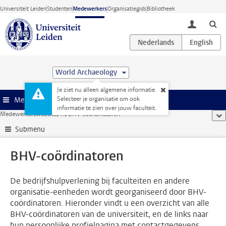
Ga direct naar de inhoud
Universiteit Leiden
Studenten
Medewerkers
Organisatiegids
Bibliotheek
toggle lo
World Archaeology
Je ziet nu alleen algemene informatie.
Selecteer je organisatie om ook
Menu
informatie te zien over jouw faculteit.
Medewerkerswebsite
...
BHV-coördinatoren
too
Submenu
BHV-coördinatoren
De bedrijfshulpverlening bij faculteiten en andere
organisatie-eenheden wordt georganiseerd door BHV-
coördinatoren. Hieronder vindt u een overzicht van alle
BHV-coördinatoren van de universiteit, en de links naar
hun persoonlijke profielpagina met contactgegevens.