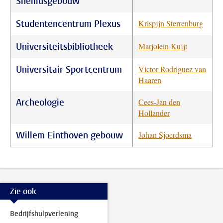
Snelliusgebouw
Studentencentrum Plexus
Krispijn Sterrenburg
Universiteitsbibliotheek
Marjolein Kuijt
Universitair Sportcentrum
Victor Rodriguez van
Haaren
Archeologie
Cees-Jan den
Hollander
Willem Einthoven gebouw
Johan Sjoerdsma
Zie ook
Bedrijfshulpverlening